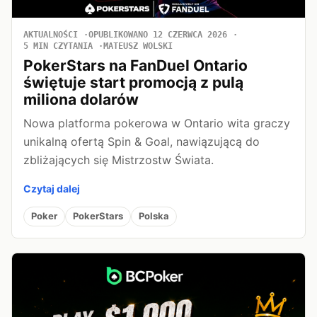
AKTUALNOŚCI
OPUBLIKOWANO 12 CZERWCA 2026
5 MIN CZYTANIA
MATEUSZ WOLSKI
PokerStars na FanDuel Ontario
świętuje start promocją z pulą
miliona dolarów
Nowa platforma pokerowa w Ontario wita graczy
unikalną ofertą Spin & Goal, nawiązującą do
zbliżających się Mistrzostw Świata.
Czytaj dalej
Poker
PokerStars
Polska