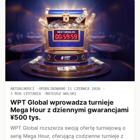
AKTUALNOŚCI
OPUBLIKOWANO 11 CZERWCA 2026
3 MIN CZYTANIA
MATEUSZ WOLSKI
WPT Global wprowadza turnieje
Mega Hour z dziennymi gwarancjami
¥500 tys.
WPT Global rozszerza swoją ofertę turniejową o
serię Mega Hour, oferującą codzienne turnieje z