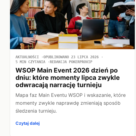
AKTUALNOŚCI
OPUBLIKOWANO 23 LIPCA 2026
5 MIN CZYTANIA
REDAKCJA POKERPROVIP
WSOP Main Event 2026 dzień po
dniu: które momenty lipca zwykle
odwracają narrację turnieju
Mapa faz Main Eventu WSOP i wskazanie, które
momenty zwykle naprawdę zmieniają sposób
śledzenia turnieju.
Czytaj dalej