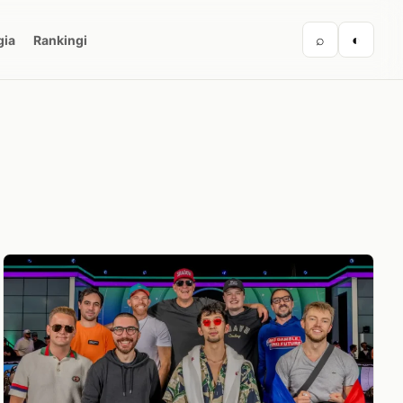
⌕
◐
gia
Rankingi