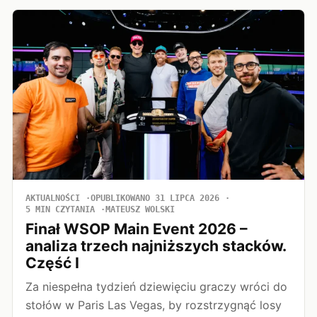
AKTUALNOŚCI
OPUBLIKOWANO 31 LIPCA 2026
5 MIN CZYTANIA
MATEUSZ WOLSKI
Finał WSOP Main Event 2026 –
analiza trzech najniższych stacków.
Część I
Za niespełna tydzień dziewięciu graczy wróci do
stołów w Paris Las Vegas, by rozstrzygnąć losy