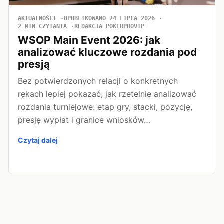
AKTUALNOŚCI
OPUBLIKOWANO 24 LIPCA 2026
2 MIN CZYTANIA
REDAKCJA POKERPROVIP
WSOP Main Event 2026: jak
analizować kluczowe rozdania pod
presją
Bez potwierdzonych relacji o konkretnych
rękach lepiej pokazać, jak rzetelnie analizować
rozdania turniejowe: etap gry, stacki, pozycję,
presję wypłat i granice wniosków…
Czytaj dalej