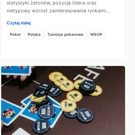
statystyki żetonów, pozycję lidera oraz
nietypowy wzrost zainteresowania rynkami…
Czytaj dalej
Poker
Polska
Turnieje pokerowe
WSOP