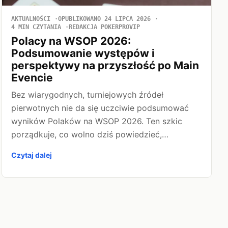
AKTUALNOŚCI
OPUBLIKOWANO 24 LIPCA 2026
4 MIN CZYTANIA
REDAKCJA POKERPROVIP
Polacy na WSOP 2026:
Podsumowanie występów i
perspektywy na przyszłość po Main
Evencie
Bez wiarygodnych, turniejowych źródeł
pierwotnych nie da się uczciwie podsumować
wyników Polaków na WSOP 2026. Ten szkic
porządkuje, co wolno dziś powiedzieć,…
Czytaj dalej