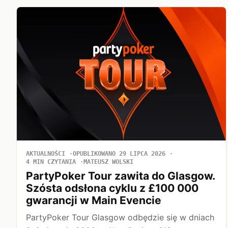
AKTUALNOŚCI
OPUBLIKOWANO 29 LIPCA 2026
4 MIN CZYTANIA
MATEUSZ WOLSKI
PartyPoker Tour zawita do Glasgow.
Szósta odsłona cyklu z £100 000
gwarancji w Main Evencie
PartyPoker Tour Glasgow odbędzie się w dniach