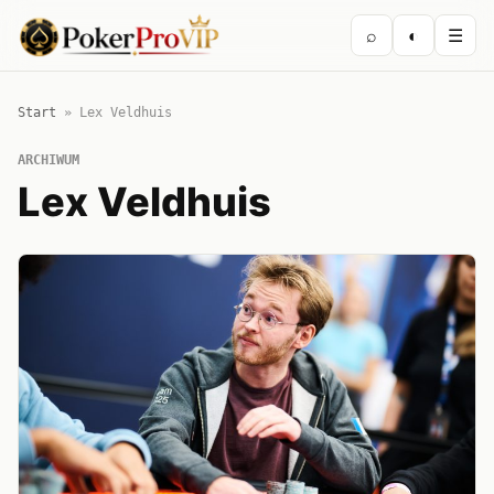
⌕
◐
☰
Start
»
Lex Veldhuis
ARCHIWUM
Lex Veldhuis