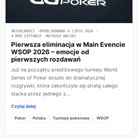
AKTUALNOŚCI
OPUBLIKOWANO 4 LIPCA 2026
4 MIN CZYTANIA
MATEUSZ WOLSKI
Pierwsza eliminacja w Main Evencie
WSOP 2026 – emocje od
pierwszych rozdawań
Już na początku prestiżowego turnieju World
Series of Poker doszło do dramatycznej
rozgrywki, która zakończyła się stratą całego
stacka przez jednego z…
Czytaj dalej
Poker
Polska
Turnieje pokerowe
WSOP