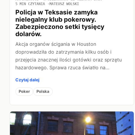
5 MIN CZYTANIA
MATEUSZ WOLSKI
Policja w Teksasie zamyka
nielegalny klub pokerowy.
Zabezpieczono setki tysięcy
dolarów.
Akcja organów ścigania w Houston
doprowadziła do zatrzymania kilku osób i
przejęcia znacznej ilości gotówki oraz sprzętu
hazardowego. Sprawa rzuca światło na…
Czytaj dalej
Poker
Polska