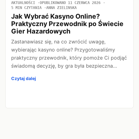
AKTUALNOŚCI
OPUBLIKOWANO 11 CZERWCA 2026
5 MIN CZYTANIA
ANNA ZIELINSKA
Jak Wybrać Kasyno Online?
Praktyczny Przewodnik po Świecie
Gier Hazardowych
Zastanawiasz się, na co zwrócić uwagę,
wybierając kasyno online? Przygotowaliśmy
praktyczny przewodnik, który pomoże Ci podjąć
świadomą decyzję, by gra była bezpieczna…
Czytaj dalej