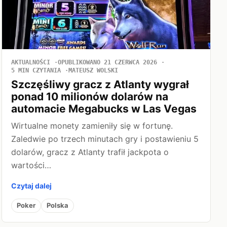
AKTUALNOŚCI
OPUBLIKOWANO 21 CZERWCA 2026
5 MIN CZYTANIA
MATEUSZ WOLSKI
Szczęśliwy gracz z Atlanty wygrał
ponad 10 milionów dolarów na
automacie Megabucks w Las Vegas
Wirtualne monety zamieniły się w fortunę.
Zaledwie po trzech minutach gry i postawieniu 5
dolarów, gracz z Atlanty trafił jackpota o
wartości…
Czytaj dalej
Poker
Polska