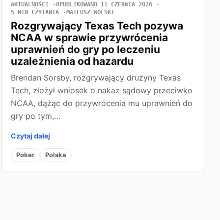
AKTUALNOŚCI
OPUBLIKOWANO 11 CZERWCA 2026
5 MIN CZYTANIA
MATEUSZ WOLSKI
Rozgrywający Texas Tech pozywa
NCAA w sprawie przywrócenia
uprawnień do gry po leczeniu
uzależnienia od hazardu
Brendan Sorsby, rozgrywający drużyny Texas
Tech, złożył wniosek o nakaz sądowy przeciwko
NCAA, dążąc do przywrócenia mu uprawnień do
gry po tym,…
Czytaj dalej
Poker
Polska