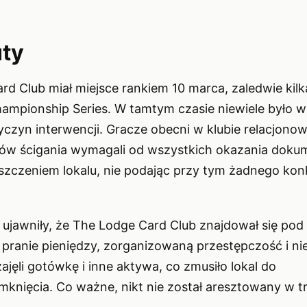
uty
rd Club miał miejsce rankiem 10 marca, zaledwie kil
ampionship Series. W tamtym czasie niewiele było 
czyn interwencji. Gracze obecni w klubie relacjonowa
nów ścigania wymagali od wszystkich okazania dok
szczeniem lokalu, nie podając przy tym żadnego ko
 ujawniły, że The Lodge Card Club znajdował się pod
 pranie pieniędzy, zorganizowaną przestępczość i ni
jęli gotówkę i inne aktywa, co zmusiło lokal do
nięcia. Co ważne, nikt nie został aresztowany w tr