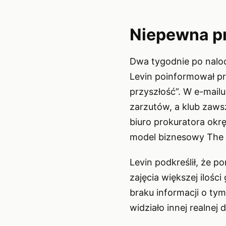
Niepewna pr
Dwa tygodnie po naloci
Levin poinformował p
przyszłość”. W e-mail
zarzutów, a klub zaws
biuro prokuratora okr
model biznesowy The 
Levin podkreślił, że p
zajęcia większej iloś
braku informacji o ty
widziało innej realnej