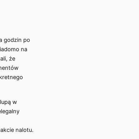
ka godzin po
wiadomo na
li, że
umentów
nkretnego
 lupą w
elegalny
akcie nalotu.