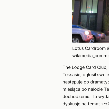
Lotus Cardroom & 
wikimedia_commo
The Lodge Card Club,
Teksasie, ogłosił swo
następuje po dramatyc
miesiąca po nalocie Te
dochodzeniu. To wydar
dyskusje na temat zł