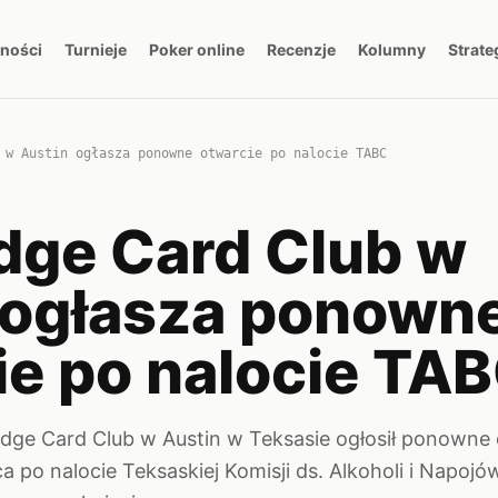
lności
Turnieje
Poker online
Recenzje
Kolumny
Strate
 w Austin ogłasza ponowne otwarcie po nalocie TABC
dge Card Club w
 ogłasza ponown
ie po nalocie TA
dge Card Club w Austin w Teksasie ogłosił ponowne 
ca po nalocie Teksaskiej Komisji ds. Alkoholi i Napoj