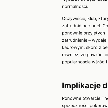
normalności.
Oczywiście, klub, któ
zatrudnić personel. C
ponownie przyjętych –
zatrudnienie – wydaje
kadrowym, skoro z pew
również, że powróci po
popularnością wśród 
Implikacje 
Ponowne otwarcie The 
społeczności pokerowe