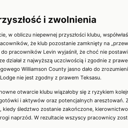
zyszłość i zwolnienia
e, w obliczu niepewnej przyszłości klubu, współwłaś
racowników, że klub pozostanie zamknięty na „prze
u do pracowników Levin wyjaśnił, że choć nie posta
ze działał z najwyższą uczciwością i zgodnie z praw
ęgowego Williamson County jasno dało do zrozumieni
Lodge nie jest zgodny z prawem Teksasu.
onowne otwarcie klubu wiązałoby się z ryzykiem kolej
ci gotówki i aktywów oraz potencjalnych aresztowań.
m, kiedy śledztwo zostanie zakończone, kierownictwo
 drogi naprzód. W rezultacie wszyscy pracownicy zosta