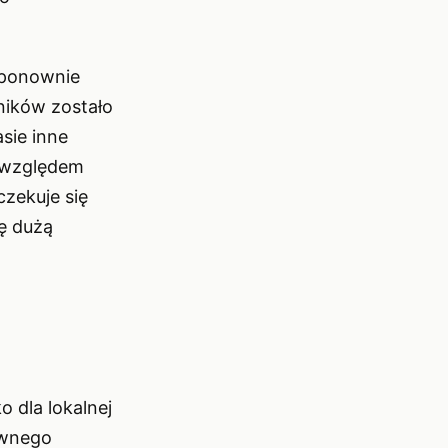
ł ponownie
ników zostało
sie inne
d względem
zekuje się
ię dużą
 dla lokalnej
awnego