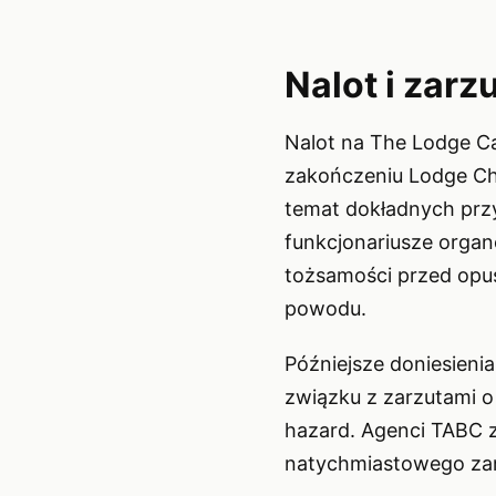
Nalot i zarz
Nalot na The Lodge Ca
zakończeniu Lodge Ch
temat dokładnych przy
funkcjonariusze orga
tożsamości przed opu
powodu.
Późniejsze doniesienia
związku z zarzutami o
hazard. Agenci TABC za
natychmiastowego zamk