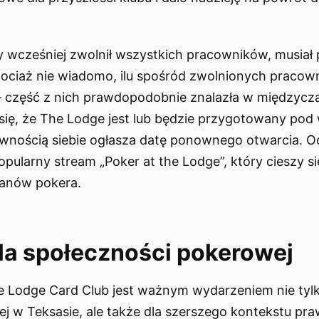
ry wcześniej zwolnił wszystkich pracowników, musia
hociaż nie wiadomo, ilu spośród zwolnionych pracow
 część z nich prawdopodobnie znalazła w międzycza
 się, że The Lodge jest lub będzie przygotowany po
nością siebie ogłasza datę ponownego otwarcia. Oc
pularny stream „Poker at the Lodge”, który cieszy s
fanów pokera.
dla społeczności pokerowej
Lodge Card Club jest ważnym wydarzeniem nie tylko
j w Teksasie, ale także dla szerszego kontekstu pr