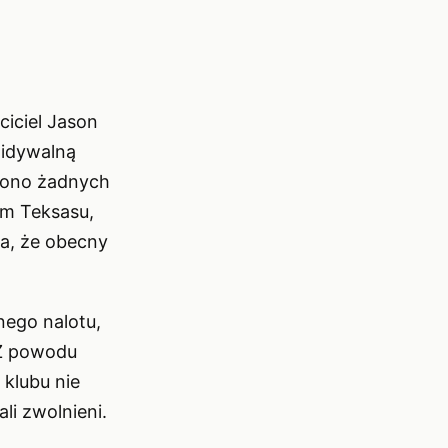
ciciel Jason
widywalną
wiono żadnych
em Teksasu,
a, że obecny
nego nalotu,
 Z powodu
 klubu nie
li zwolnieni.