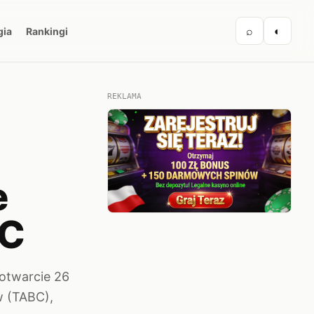
⌕
◐
gia
Rankingi
REKLAMA
e
BC
otwarcie 26
ów (TABC),