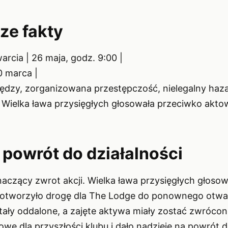
ze fakty
rcia | 26 maja, godz. 9:00 |
0 marca |
niędzy, zorganizowana przestępczość, nielegalny haza
 Wielka ława przysięgłych głosowała przeciwko aktow
i powrót do działalności
znaczący zwrot akcji. Wielka ława przysięgłych głoso
o otworzyło drogę dla The Lodge do ponownego otwar
tały oddalone, a zajęte aktywa miały zostać zwrócon
we dla przyszłości klubu i dało nadzieję na powrót 