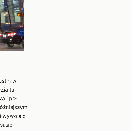
ustin w
zja ta
a i pół
późniejszym
i wywołało
sasie.