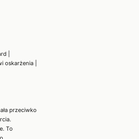
rd |
i oskarżenia |
wała przeciwko
cia.
e. To
do