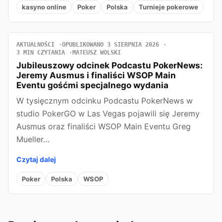
kasyno online
Poker
Polska
Turnieje pokerowe
AKTUALNOŚCI
OPUBLIKOWANO 3 SIERPNIA 2026
3 MIN CZYTANIA
MATEUSZ WOLSKI
Jubileuszowy odcinek Podcastu PokerNews:
Jeremy Ausmus i finaliści WSOP Main
Eventu gośćmi specjalnego wydania
W tysięcznym odcinku Podcastu PokerNews w
studio PokerGO w Las Vegas pojawili się Jeremy
Ausmus oraz finaliści WSOP Main Eventu Greg
Mueller…
Czytaj dalej
Poker
Polska
WSOP