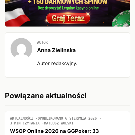
AUTOR
Anna Zielinska
Autor redakcyjny.
Powiązane aktualności
AKTUALNOŚCI
OPUBLIKOWANO 6 SIERPNIA 2026
3 MIN CZYTANIA
MATEUSZ WOLSKI
WSOP Online 2026 na GGPoker: 33