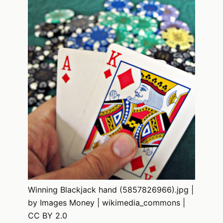
Winning Blackjack hand (5857826966).jpg |
by Images Money | wikimedia_commons |
CC BY 2.0