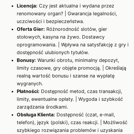
Licencja:
Czy jest aktualna i wydana przez
renomowany organ? | Gwarancja legalności,
uczciwości i bezpieczeństwa.
Oferta Gier:
Różnorodność slotów, gier
stołowych, kasyna na żywo. Dostawcy
oprogramowania. | Wpływa na satysfakcję z gry i
dostępność ulubionych tytułów.
Bonusy:
Warunki obrotu, minimalny depozyt,
limity czasowe, gry objęte promocją. | Określają
realną wartość bonusu i szanse na wypłatę
wygranych.
Płatności:
Dostępność metod, czas transakcji,
limity, ewentualne opłaty. | Wygoda i szybkość
zarządzania środkami.
Obsługa Klienta:
Dostępność (czat, e-mail,
telefon), język (polski), czas reakcji. | Możliwość
szybkiego rozwiązania problemów i uzyskania