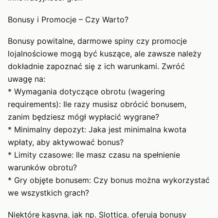
Bonusy i Promocje – Czy Warto?
Bonusy powitalne, darmowe spiny czy promocje
lojalnościowe mogą być kuszące, ale zawsze należy
dokładnie zapoznać się z ich warunkami. Zwróć
uwagę na:
* Wymagania dotyczące obrotu (wagering
requirements): Ile razy musisz obrócić bonusem,
zanim będziesz mógł wypłacić wygrane?
* Minimalny depozyt: Jaka jest minimalna kwota
wpłaty, aby aktywować bonus?
* Limity czasowe: Ile masz czasu na spełnienie
warunków obrotu?
* Gry objęte bonusem: Czy bonus można wykorzystać
we wszystkich grach?
Niektóre kasyna, jak np. Slottica, oferują bonusy