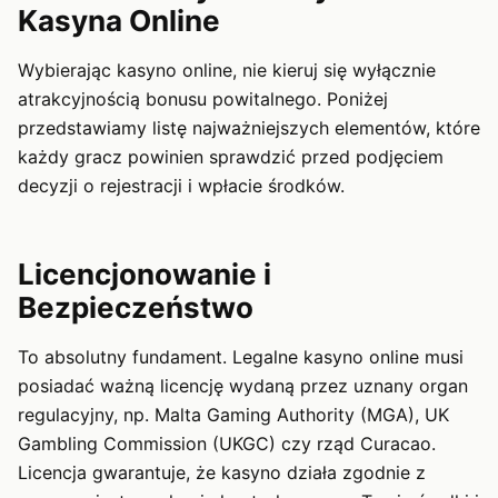
Kasyna Online
Wybierając kasyno online, nie kieruj się wyłącznie
atrakcyjnością bonusu powitalnego. Poniżej
przedstawiamy listę najważniejszych elementów, które
każdy gracz powinien sprawdzić przed podjęciem
decyzji o rejestracji i wpłacie środków.
Licencjonowanie i
Bezpieczeństwo
To absolutny fundament. Legalne kasyno online musi
posiadać ważną licencję wydaną przez uznany organ
regulacyjny, np. Malta Gaming Authority (MGA), UK
Gambling Commission (UKGC) czy rząd Curacao.
Licencja gwarantuje, że kasyno działa zgodnie z