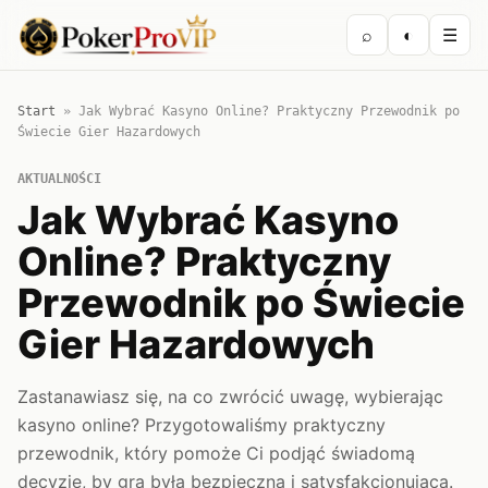
⌕
◐
☰
Start
»
Jak Wybrać Kasyno Online? Praktyczny Przewodnik po
Świecie Gier Hazardowych
AKTUALNOŚCI
Jak Wybrać Kasyno
Online? Praktyczny
Przewodnik po Świecie
Gier Hazardowych
Zastanawiasz się, na co zwrócić uwagę, wybierając
kasyno online? Przygotowaliśmy praktyczny
przewodnik, który pomoże Ci podjąć świadomą
decyzję, by gra była bezpieczna i satysfakcjonująca.