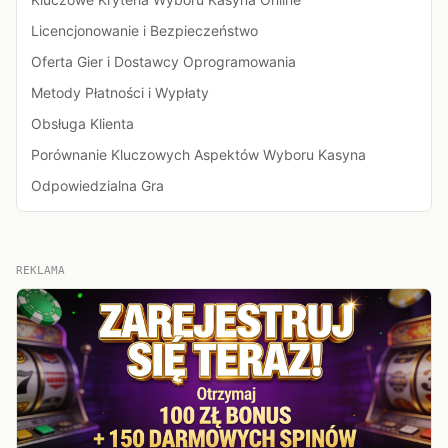
Licencjonowanie i Bezpieczeństwo
Oferta Gier i Dostawcy Oprogramowania
Metody Płatności i Wypłaty
Obsługa Klienta
Porównanie Kluczowych Aspektów Wyboru Kasyna
Odpowiedzialna Gra
REKLAMA