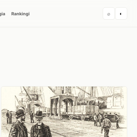
⌕
◐
gia
Rankingi