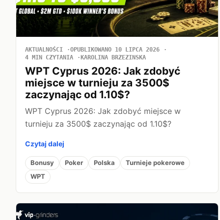
AKTUALNOŚCI
OPUBLIKOWANO 10 LIPCA 2026
4 MIN CZYTANIA
KAROLINA BRZEZINSKA
WPT Cyprus 2026: Jak zdobyć
miejsce w turnieju za 3500$
zaczynając od 1.10$?
WPT Cyprus 2026: Jak zdobyć miejsce w
turnieju za 3500$ zaczynając od 1.10$?
Czytaj dalej
Bonusy
Poker
Polska
Turnieje pokerowe
WPT