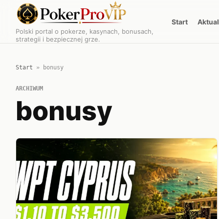
Start
Aktua
Polski portal o pokerze, kasynach, bonusach,
strategii i bezpiecznej grze.
Start
»
bonusy
ARCHIWUM
bonusy