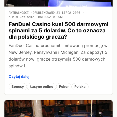
AKTUALNOŚCI
OPUBLIKOWANO 31 LIPCA 2026
5 MIN CZYTANIA
MATEUSZ WOLSKI
FanDuel Casino kusi 500 darmowymi
spinami za 5 dolarów. Co to oznacza
dla polskiego gracza?
FanDuel Casino uruchomił limitowaną promocję w
New Jersey, Pensylwanii i Michigan. Za depozyt 5
dolarów nowi gracze otrzymują 500 darmowych
spinów i…
Czytaj dalej
Bonusy
kasyno online
Poker
Polska