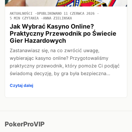
AKTUALNOŚCI
OPUBLIKOWANO 11 CZERWCA 2026
5 MIN CZYTANIA
ANNA ZIELINSKA
Jak Wybrać Kasyno Online?
Praktyczny Przewodnik po Świecie
Gier Hazardowych
Zastanawiasz się, na co zwrócić uwagę,
wybierając kasyno online? Przygotowaliśmy
praktyczny przewodnik, który pomoże Ci podjąć
świadomą decyzję, by gra była bezpieczna…
Czytaj dalej
PokerProVIP