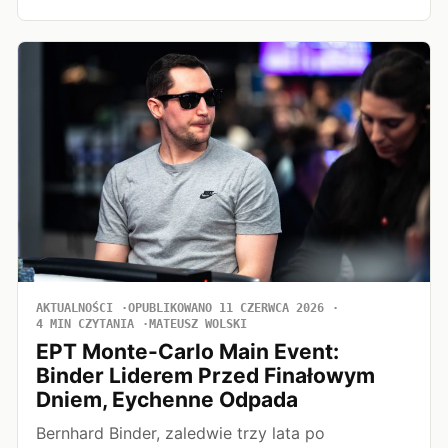
AKTUALNOŚCI
OPUBLIKOWANO 11 CZERWCA 2026
4 MIN CZYTANIA
MATEUSZ WOLSKI
EPT Monte-Carlo Main Event:
Binder Liderem Przed Finałowym
Dniem, Eychenne Odpada
Bernhard Binder, zaledwie trzy lata po