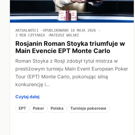
AKTUALNOŚCI
OPUBLIKOWANO 18 MAJA 2026
3 MIN CZYTANIA
MATEUSZ WOLSKI
Rosjanin Roman Stoyka triumfuje w
Main Evencie EPT Monte Carlo
Roman Stoyka z Rosji zdobył tytuł mistrza w
prestiżowym turnieju Main Event European Poker
Tour (EPT) Monte Carlo, pokonując silną
konkurencję i…
Czytaj dalej
EPT
Poker
Polska
Turnieje pokerowe