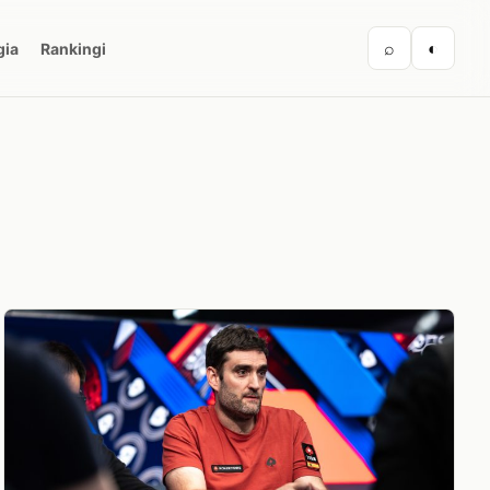
⌕
◐
gia
Rankingi