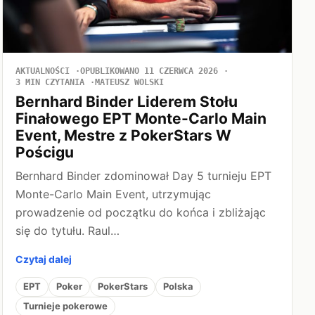
AKTUALNOŚCI
OPUBLIKOWANO 11 CZERWCA 2026
3 MIN CZYTANIA
MATEUSZ WOLSKI
Bernhard Binder Liderem Stołu
Finałowego EPT Monte-Carlo Main
Event, Mestre z PokerStars W
Pościgu
Bernhard Binder zdominował Day 5 turnieju EPT
Monte-Carlo Main Event, utrzymując
prowadzenie od początku do końca i zbliżając
się do tytułu. Raul…
Czytaj dalej
EPT
Poker
PokerStars
Polska
Turnieje pokerowe