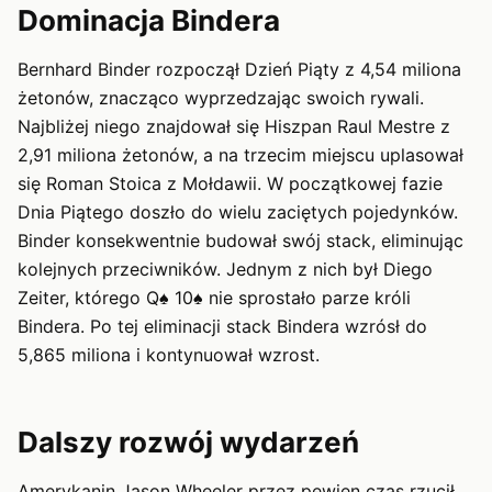
Dominacja Bindera
Bernhard Binder rozpoczął Dzień Piąty z 4,54 miliona
żetonów, znacząco wyprzedzając swoich rywali.
Najbliżej niego znajdował się Hiszpan Raul Mestre z
2,91 miliona żetonów, a na trzecim miejscu uplasował
się Roman Stoica z Mołdawii. W początkowej fazie
Dnia Piątego doszło do wielu zaciętych pojedynków.
Binder konsekwentnie budował swój stack, eliminując
kolejnych przeciwników. Jednym z nich był Diego
Zeiter, którego Q♠ 10♠ nie sprostało parze króli
Bindera. Po tej eliminacji stack Bindera wzrósł do
5,865 miliona i kontynuował wzrost.
Dalszy rozwój wydarzeń
Amerykanin Jason Wheeler przez pewien czas rzucił