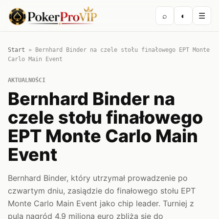
⌕
◐
☰
Start
»
Bernhard Binder na czele stołu finałowego EPT Monte
Carlo Main Event
AKTUALNOŚCI
Bernhard Binder na
czele stołu finałowego
EPT Monte Carlo Main
Event
Bernhard Binder, który utrzymał prowadzenie po
czwartym dniu, zasiądzie do finałowego stołu EPT
Monte Carlo Main Event jako chip leader. Turniej z
pulą nagród 4,9 miliona euro zbliża się do