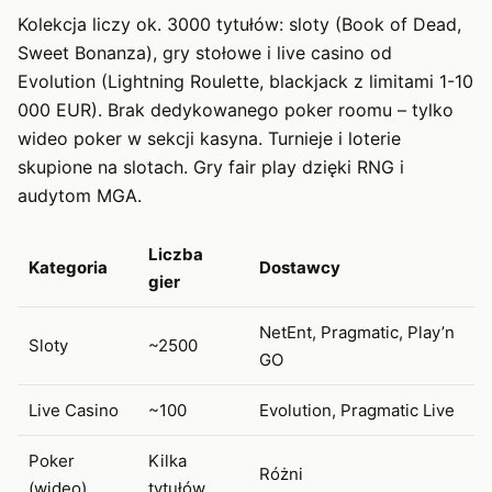
Kolekcja liczy ok. 3000 tytułów: sloty (Book of Dead,
Sweet Bonanza), gry stołowe i live casino od
Evolution (Lightning Roulette, blackjack z limitami 1-10
000 EUR). Brak dedykowanego poker roomu – tylko
wideo poker w sekcji kasyna. Turnieje i loterie
skupione na slotach. Gry fair play dzięki RNG i
audytom MGA.
Liczba
Kategoria
Dostawcy
gier
NetEnt, Pragmatic, Play’n
Sloty
~2500
GO
Live Casino
~100
Evolution, Pragmatic Live
Poker
Kilka
Różni
(wideo)
tytułów