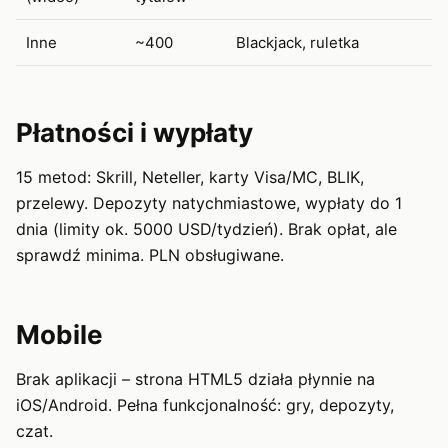
Inne
~400
Blackjack, ruletka
Płatności i wypłaty
15 metod: Skrill, Neteller, karty Visa/MC, BLIK,
przelewy. Depozyty natychmiastowe, wypłaty do 1
dnia (limity ok. 5000 USD/tydzień). Brak opłat, ale
sprawdź minima. PLN obsługiwane.
Mobile
Brak aplikacji – strona HTML5 działa płynnie na
iOS/Android. Pełna funkcjonalność: gry, depozyty,
czat.