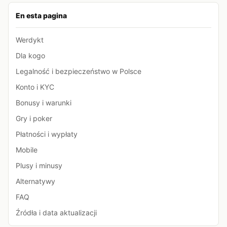
En esta pagina
Werdykt
Dla kogo
Legalność i bezpieczeństwo w Polsce
Konto i KYC
Bonusy i warunki
Gry i poker
Płatności i wypłaty
Mobile
Plusy i minusy
Alternatywy
FAQ
Źródła i data aktualizacji