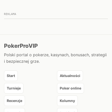
REKLAMA
PokerProVIP
Polski portal o pokerze, kasynach, bonusach, strategii
i bezpiecznej grze.
Start
Aktualności
Turnieje
Poker online
Recenzje
Kolumny