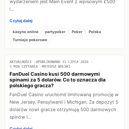
wydarzeniem jest Main Event z wpisowym £500
i…
Czytaj dalej
kasyno online
partypoker
Poker
Polska
Turnieje pokerowe
AKTUALNOŚCI
OPUBLIKOWANO 31 LIPCA 2026
5 MIN CZYTANIA
MATEUSZ WOLSKI
FanDuel Casino kusi 500 darmowymi
spinami za 5 dolarów. Co to oznacza dla
polskiego gracza?
FanDuel Casino uruchomił limitowaną promocję w
New Jersey, Pensylwanii i Michigan. Za depozyt 5
dolarów nowi gracze otrzymują 500 darmowych
spinów i…
Czytaj dalej