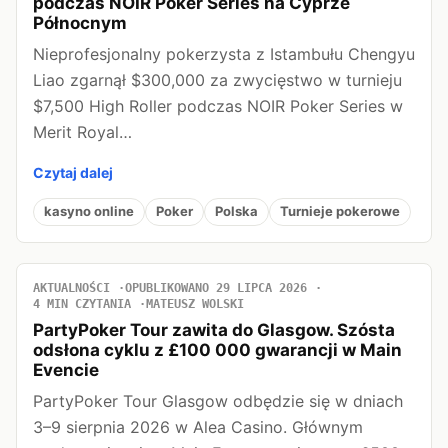
podczas NOIR Poker Series na Cyprze
Północnym
Nieprofesjonalny pokerzysta z Istambułu Chengyu
Liao zgarnął $300,000 za zwycięstwo w turnieju
$7,500 High Roller podczas NOIR Poker Series w
Merit Royal…
Czytaj dalej
kasyno online
Poker
Polska
Turnieje pokerowe
AKTUALNOŚCI
OPUBLIKOWANO 29 LIPCA 2026
4 MIN CZYTANIA
MATEUSZ WOLSKI
PartyPoker Tour zawita do Glasgow. Szósta
odsłona cyklu z £100 000 gwarancji w Main
Evencie
PartyPoker Tour Glasgow odbędzie się w dniach
3–9 sierpnia 2026 w Alea Casino. Głównym