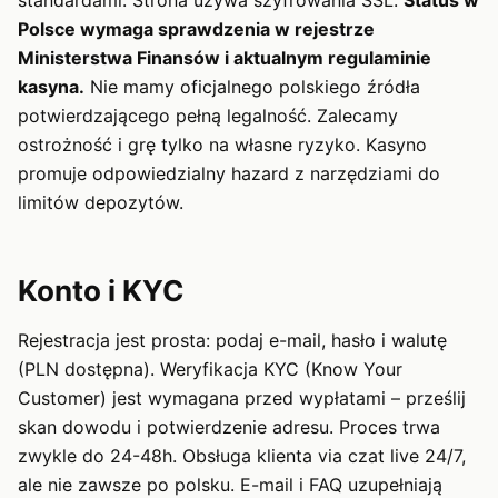
Polsce wymaga sprawdzenia w rejestrze
Ministerstwa Finansów i aktualnym regulaminie
kasyna.
Nie mamy oficjalnego polskiego źródła
potwierdzającego pełną legalność. Zalecamy
ostrożność i grę tylko na własne ryzyko. Kasyno
promuje odpowiedzialny hazard z narzędziami do
limitów depozytów.
Konto i KYC
Rejestracja jest prosta: podaj e-mail, hasło i walutę
(PLN dostępna). Weryfikacja KYC (Know Your
Customer) jest wymagana przed wypłatami – prześlij
skan dowodu i potwierdzenie adresu. Proces trwa
zwykle do 24-48h. Obsługa klienta via czat live 24/7,
ale nie zawsze po polsku. E-mail i FAQ uzupełniają