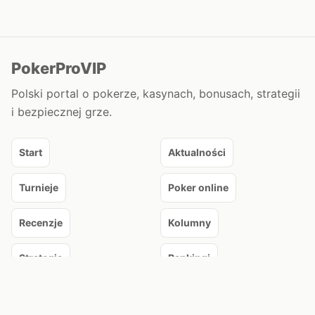
PokerProVIP
Polski portal o pokerze, kasynach, bonusach, strategii
i bezpiecznej grze.
Start
Aktualności
Turnieje
Poker online
Recenzje
Kolumny
Strategia
Rankingi
Kontakt