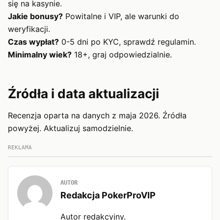
się na kasynie.
Jakie bonusy?
Powitalne i VIP, ale warunki do
weryfikacji.
Czas wypłat?
0-5 dni po KYC, sprawdź regulamin.
Minimalny wiek?
18+, graj odpowiedzialnie.
Źródła i data aktualizacji
Recenzja oparta na danych z maja 2026. Źródła
powyżej. Aktualizuj samodzielnie.
REKLAMA
AUTOR
Redakcja PokerProVIP
Autor redakcyjny.