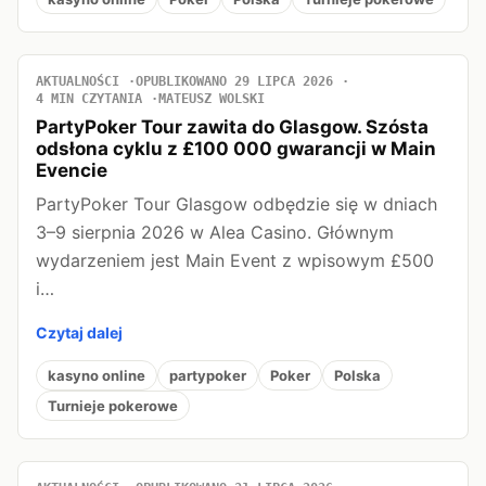
AKTUALNOŚCI
OPUBLIKOWANO 29 LIPCA 2026
4 MIN CZYTANIA
MATEUSZ WOLSKI
PartyPoker Tour zawita do Glasgow. Szósta
odsłona cyklu z £100 000 gwarancji w Main
Evencie
PartyPoker Tour Glasgow odbędzie się w dniach
3–9 sierpnia 2026 w Alea Casino. Głównym
wydarzeniem jest Main Event z wpisowym £500
i…
Czytaj dalej
kasyno online
partypoker
Poker
Polska
Turnieje pokerowe