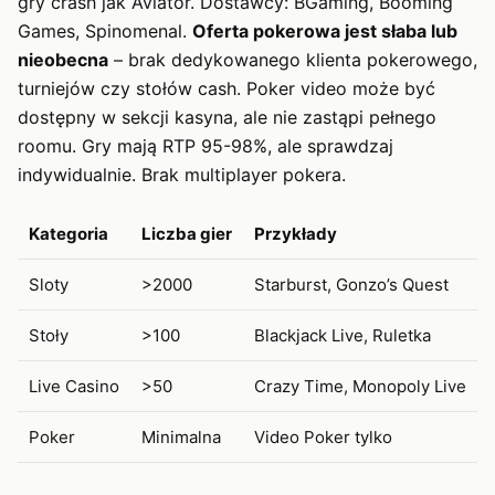
gry crash jak Aviator. Dostawcy: BGaming, Booming
Games, Spinomenal.
Oferta pokerowa jest słaba lub
nieobecna
– brak dedykowanego klienta pokerowego,
turniejów czy stołów cash. Poker video może być
dostępny w sekcji kasyna, ale nie zastąpi pełnego
roomu. Gry mają RTP 95-98%, ale sprawdzaj
indywidualnie. Brak multiplayer pokera.
Kategoria
Liczba gier
Przykłady
Sloty
>2000
Starburst, Gonzo’s Quest
Stoły
>100
Blackjack Live, Ruletka
Live Casino
>50
Crazy Time, Monopoly Live
Poker
Minimalna
Video Poker tylko