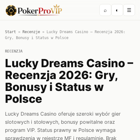
⌕
◐
☰
Start
»
Recenzje
»
Lucky Dreams Casino – Recenzja 2026:
Gry, Bonusy i Status w Polsce
RECENZJA
Lucky Dreams Casino –
Recenzja 2026: Gry,
Bonusy i Status w
Polsce
Lucky Dreams Casino oferuje szeroki wybór gier
slotowych i stołowych, bonusy powitalne oraz
program VIP. Status prawny w Polsce wymaga
sprawdzenia w rejestrze MF i regulaminie. Brak