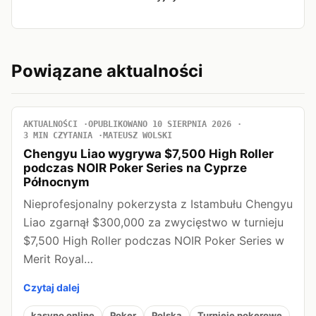
Powiązane aktualności
AKTUALNOŚCI
OPUBLIKOWANO 10 SIERPNIA 2026
3 MIN CZYTANIA
MATEUSZ WOLSKI
Chengyu Liao wygrywa $7,500 High Roller
podczas NOIR Poker Series na Cyprze
Północnym
Nieprofesjonalny pokerzysta z Istambułu Chengyu
Liao zgarnął $300,000 za zwycięstwo w turnieju
$7,500 High Roller podczas NOIR Poker Series w
Merit Royal…
Czytaj dalej
kasyno online
Poker
Polska
Turnieje pokerowe