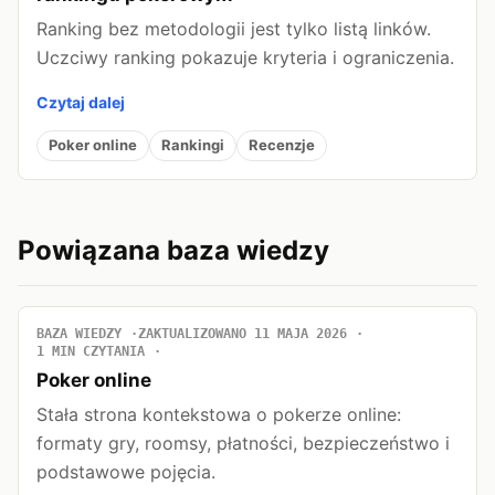
Ranking bez metodologii jest tylko listą linków.
Uczciwy ranking pokazuje kryteria i ograniczenia.
Czytaj dalej
Poker online
Rankingi
Recenzje
Powiązana baza wiedzy
BAZA WIEDZY
ZAKTUALIZOWANO 11 MAJA 2026
1 MIN CZYTANIA
Poker online
Stała strona kontekstowa o pokerze online:
formaty gry, roomsy, płatności, bezpieczeństwo i
podstawowe pojęcia.