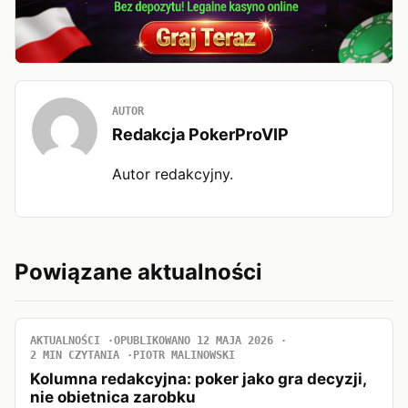
AUTOR
Redakcja PokerProVIP
Autor redakcyjny.
Powiązane aktualności
AKTUALNOŚCI
OPUBLIKOWANO 12 MAJA 2026
2 MIN CZYTANIA
PIOTR MALINOWSKI
Kolumna redakcyjna: poker jako gra decyzji,
nie obietnica zarobku