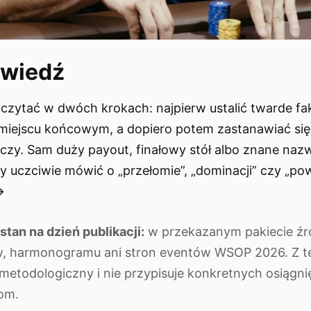
owiedź
 czytać w dwóch krokach: najpierw ustalić twarde fa
miejscu końcowym, a dopiero potem zastanawiać się,
czy. Sam duży payout, finałowy stół albo znane nazw
by uczciwie mówić o „przełomie”, „dominacji” czy „po
>
tan na dzień publikacji:
w przekazanym pakiecie źr
ów, harmonogramu ani stron eventów WSOP 2026. Z 
 metodologiczny i nie przypisuje konkretnych osiągn
jom.