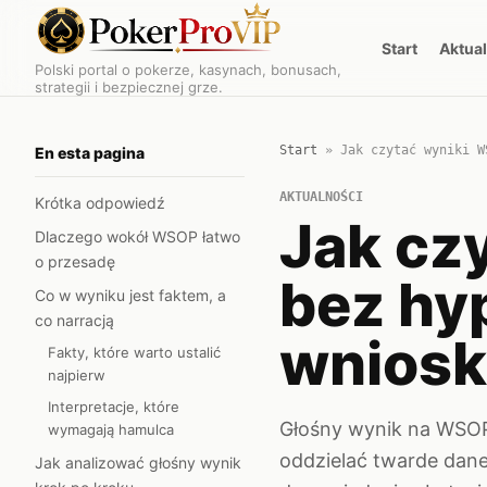
Start
Aktua
Polski portal o pokerze, kasynach, bonusach,
strategii i bezpiecznej grze.
Start
»
Jak czytać wyniki W
En esta pagina
AKTUALNOŚCI
Krótka odpowiedź
Jak cz
Dlaczego wokół WSOP łatwo
o przesadę
bez hy
Co w wyniku jest faktem, a
co narracją
wnios
Fakty, które warto ustalić
najpierw
Interpretacje, które
Głośny wynik na WSOP
wymagają hamulca
oddzielać twarde dane 
Jak analizować głośny wynik