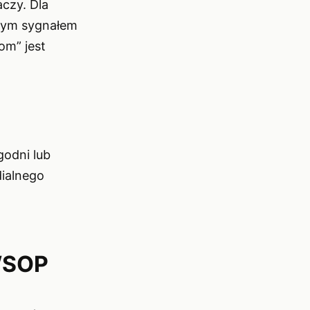
czy. Dla
użym sygnałem
om” jest
godni lub
dialnego
 WSOP