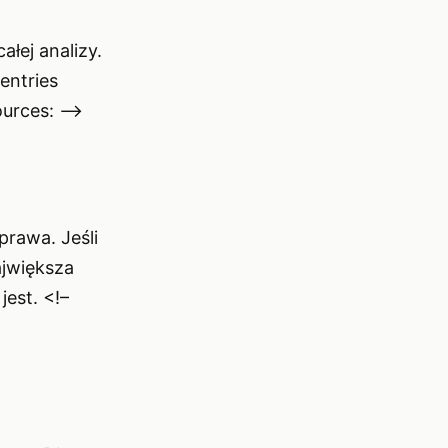
ałej analizy.
entries
ources: –>
rawa. Jeśli
ajwiększa
est. <!–