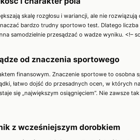
kość i charakter pola
kszają skalę rozgłosu i wariancji, ale nie rozwiązują c
znaczać bardzo trudny sportowo test. Dlatego liczba 
nna samodzielnie przesądzać o wadze wyniku. <!– s
niądze od znaczenia sportowego
aktem finansowym. Znaczenie sportowe to osobna sp
ądki, łatwo dojść do przesadnych ocen, w których n
aje się „największym osiągnięciem”. Nie zawsze tak j
nik z wcześniejszym dorobkiem