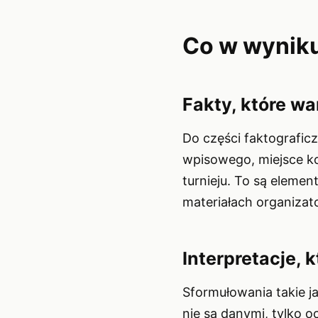
Co w wyniku 
Fakty, które wa
Do części faktografic
wpisowego, miejsce ko
turnieju. To są eleme
materiałach organizat
Interpretacje,
Sformułowania takie ja
nie są danymi, tylko 