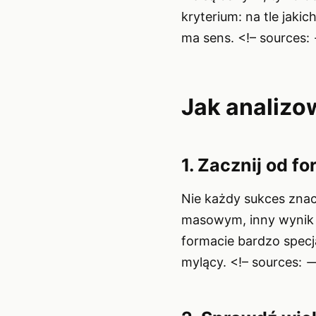
kryterium: na tle jakic
ma sens. <!– sources:
Jak analizo
1. Zacznij od f
Nie każdy sukces znac
masowym, inny wynik 
formacie bardzo spec
mylący. <!– sources: 