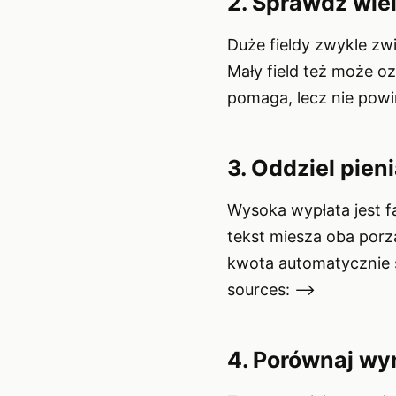
2. Sprawdź wiel
Duże fieldy zwykle zwię
Mały field też może o
pomaga, lecz nie powi
3. Oddziel pie
Wysoka wypłata jest f
tekst miesza oba porz
kwota automatycznie st
sources: –>
4. Porównaj wy