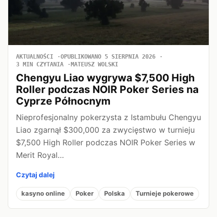
AKTUALNOŚCI
OPUBLIKOWANO 5 SIERPNIA 2026
3 MIN CZYTANIA
MATEUSZ WOLSKI
Chengyu Liao wygrywa $7,500 High
Roller podczas NOIR Poker Series na
Cyprze Północnym
Nieprofesjonalny pokerzysta z Istambułu Chengyu
Liao zgarnął $300,000 za zwycięstwo w turnieju
$7,500 High Roller podczas NOIR Poker Series w
Merit Royal…
Czytaj dalej
kasyno online
Poker
Polska
Turnieje pokerowe