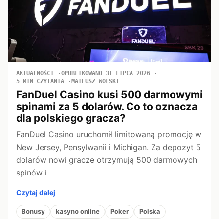
AKTUALNOŚCI
OPUBLIKOWANO 31 LIPCA 2026
5 MIN CZYTANIA
MATEUSZ WOLSKI
FanDuel Casino kusi 500 darmowymi
spinami za 5 dolarów. Co to oznacza
dla polskiego gracza?
FanDuel Casino uruchomił limitowaną promocję w
New Jersey, Pensylwanii i Michigan. Za depozyt 5
dolarów nowi gracze otrzymują 500 darmowych
spinów i…
Czytaj dalej
Bonusy
kasyno online
Poker
Polska