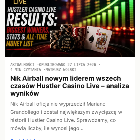
AKTUALNOŚCI
OPUBLIKOWANO 27 LIPCA 2026
4 MIN CZYTANIA
MATEUSZ WOLSKI
Nik Airball nowym liderem wszech
czasów Hustler Casino Live – analiza
wyników
Nik Airball oficjalnie wyprzedził Mariano
Grandoliego i został największym zwycięzcą w
historii Hustler Casino Live. Sprawdzamy, co
mówią liczby, ile wynosi jego…