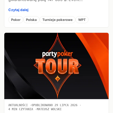
Czytaj dalej
Poker
Polska
Turnieje pokerowe
WPT
AKTUALNOŚCI
OPUBLIKOWANO 29 LIPCA 2026
4 MIN CZYTANIA
MATEUSZ WOLSKI