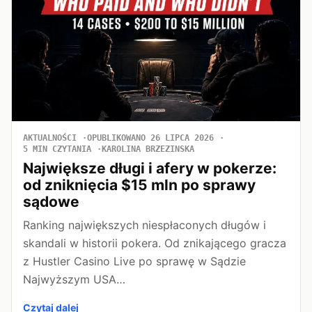
AKTUALNOŚCI
OPUBLIKOWANO 26 LIPCA 2026
5 MIN CZYTANIA
KAROLINA BRZEZINSKA
Największe długi i afery w pokerze:
od zniknięcia $15 mln po sprawy
sądowe
Ranking największych niespłaconych długów i
skandali w historii pokera. Od znikającego gracza
z Hustler Casino Live po sprawę w Sądzie
Najwyższym USA…
Czytaj dalej