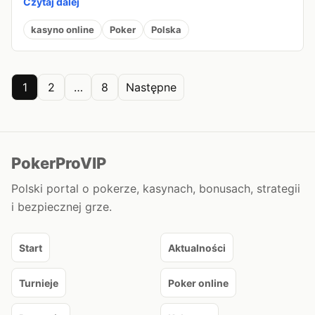
Czytaj dalej
kasyno online
Poker
Polska
Stronicowanie
1
2
…
8
Następne
wpisów
PokerProVIP
Polski portal o pokerze, kasynach, bonusach, strategii
i bezpiecznej grze.
Start
Aktualności
Turnieje
Poker online