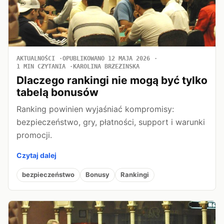
AKTUALNOŚCI
OPUBLIKOWANO 12 MAJA 2026
1 MIN CZYTANIA
KAROLINA BRZEZINSKA
Dlaczego rankingi nie mogą być tylko
tabelą bonusów
Ranking powinien wyjaśniać kompromisy:
bezpieczeństwo, gry, płatności, support i warunki
promocji.
Czytaj dalej
bezpieczeństwo
Bonusy
Rankingi