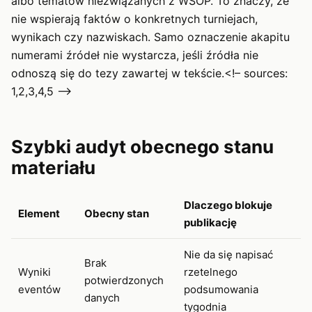
albo tematów niezwiązanych z WSOP. To znaczy, że
nie wspierają faktów o konkretnych turniejach,
wynikach czy nazwiskach. Samo oznaczenie akapitu
numerami źródeł nie wystarcza, jeśli źródła nie
odnoszą się do tezy zawartej w tekście.<!– sources:
1,2,3,4,5 –>
Szybki audyt obecnego stanu
materiału
Dlaczego blokuje
Element
Obecny stan
publikację
Nie da się napisać
Brak
Wyniki
rzetelnego
potwierdzonych
eventów
podsumowania
danych
tygodnia