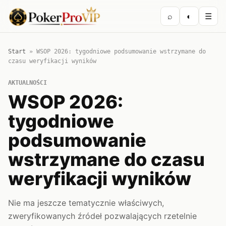
⌕
◐
☰
Start
»
WSOP 2026: tygodniowe podsumowanie wstrzymane do
czasu weryfikacji wyników
AKTUALNOŚCI
WSOP 2026:
tygodniowe
podsumowanie
wstrzymane do czasu
weryfikacji wyników
Nie ma jeszcze tematycznie właściwych,
zweryfikowanych źródeł pozwalających rzetelnie