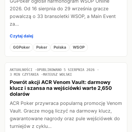
GGPoker ogłosił harmonogram WSOP Online
2026. Od 16 sierpnia do 29 września gracze
powalczą o 33 bransoletki WSOP, a Main Event
za…
Czytaj dalej
GGPoker
Poker
Polska
WSOP
AKTUALNOŚCI
OPUBLIKOWANO 5 SIERPNIA 2026
3 MIN CZYTANIA
MATEUSZ WOLSKI
Powrót akcji ACR Venom Vault: darmowy
klucz i szansa na wejściówki warte 2,650
dolarów
ACR Poker przywraca popularną promocję Venom
Vault. Gracze mogą liczyć na darmowy klucz,
gwarantowane nagrody oraz pule wejściówek do
turniejów z cyklu…