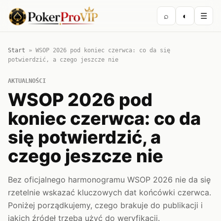
⌕
◐
☰
Start
»
WSOP 2026 pod koniec czerwca: co da się
potwierdzić, a czego jeszcze nie
AKTUALNOŚCI
WSOP 2026 pod
koniec czerwca: co da
się potwierdzić, a
czego jeszcze nie
Bez oficjalnego harmonogramu WSOP 2026 nie da się
rzetelnie wskazać kluczowych dat końcówki czerwca.
Poniżej porządkujemy, czego brakuje do publikacji i
jakich źródeł trzeba użyć do weryfikacji.