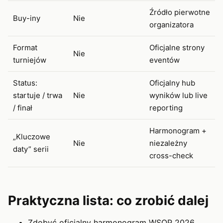
Źródło pierwotne
Buy-iny
Nie
organizatora
Format
Oficjalne strony
Nie
turniejów
eventów
Status:
Oficjalny hub
startuje / trwa
Nie
wyników lub live
/ finał
reporting
Harmonogram +
„Kluczowe
Nie
niezależny
daty” serii
cross-check
Praktyczna lista: co zrobić dalej
Zdobyć oficjalny harmonogram WSOP 2026.