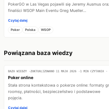
PokerGO w Las Vegas pojawili się Jeremy Ausmus ora
finaliści WSOP Main Eventu Greg Mueller…
Czytaj dalej
Poker
Polska
WSOP
Powiązana baza wiedzy
BAZA WIEDZY
ZAKTUALIZOWANO 11 MAJA 2026
1 MIN CZYTANIA
Poker online
Stała strona kontekstowa o pokerze online: formaty gr
roomsy, płatności, bezpieczeństwo i podstawowe
pojęcia.
Czytaj dalej