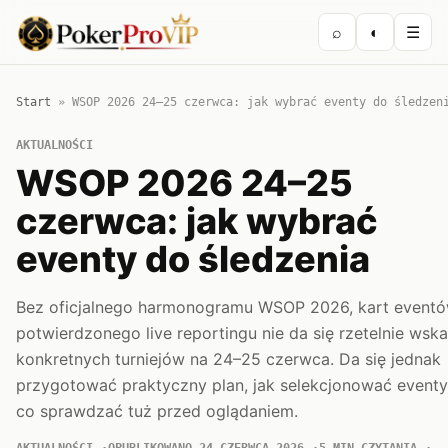
⌕
◐
☰
Start
»
WSOP 2026 24–25 czerwca: jak wybrać eventy do śledzen
AKTUALNOŚCI
WSOP 2026 24–25
czerwca: jak wybrać
eventy do śledzenia
Bez oficjalnego harmonogramu WSOP 2026, kart eventó
potwierdzonego live reportingu nie da się rzetelnie wsk
konkretnych turniejów na 24–25 czerwca. Da się jednak
przygotować praktyczny plan, jak selekcjonować eventy
co sprawdzać tuż przed oglądaniem.