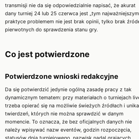
transmisji nie da się odpowiedzialnie napisać, że akurat
dany turniej 24 lub 25 czerwca jest „tym najważniejszym
praktyce problemem nie jest brak opinii, tylko brak źród
pierwotnych do sprawdzenia stanu gry.
Co jest potwierdzone
Potwierdzone wnioski redakcyjne
Da się potwierdzić jedynie ogólną zasadę pracy z tak
dynamicznym tematem: przy materiałach o turniejach liv
trzeba opierać się na możliwie świeżych źródłach i unik
twierdzeń, których nie można sprawdzić w danym
momencie. To oznacza, że bez oficjalnych danych nie
należy wpisywać nazw eventów, godzin rozpoczęcia,
statusów dnia turniejowego, nazwisk nadal grających