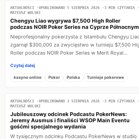
AKTUALNOŚCI
OPUBLIKOWANO 5 SIERPNIA 2026
3 MIN CZYTANIA
MATEUSZ WOLSKI
Chengyu Liao wygrywa $7,500 High Roller
podczas NOIR Poker Series na Cyprze Północnym
Nieprofesjonalny pokerzysta z Istambułu Chengyu Lia
zgarnął $300,000 za zwycięstwo w turnieju $7,500 Hi
Roller podczas NOIR Poker Series w Merit Royal…
Czytaj dalej
kasyno online
Poker
Polska
Turnieje pokerowe
AKTUALNOŚCI
OPUBLIKOWANO 3 SIERPNIA 2026
3 MIN CZYTANIA
MATEUSZ WOLSKI
Jubileuszowy odcinek Podcastu PokerNews:
Jeremy Ausmus i finaliści WSOP Main Eventu
gośćmi specjalnego wydania
W tysięcznym odcinku Podcastu PokerNews w studio