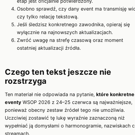
etap jest oficjalnie potwierdzony.
Osobno sprawdź, czy dany event ma transmisję wi
czy tylko relację tekstową.
Jeśli śledzisz konkretnego zawodnika, opieraj się
wyłącznie na najnowszych aktualizacjach.
Zwróć uwagę na strefę czasową oraz moment
ostatniej aktualizacji źródła.
Czego ten tekst jeszcze nie
rozstrzyga
Ten materiał nie odpowiada na pytanie,
które konkretne
eventy
WSOP 2026 z 24–25 czerwca są najważniejsze,
ponieważ obecny zestaw źródeł tego nie umożliwia.
Uczciwiej zostawić tę lukę wyraźnie zaznaczoną niż
wypełniać ją domysłami o harmonogramie, nazwiskach 
streamach.