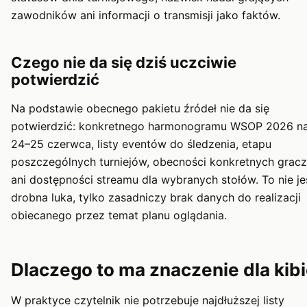
zawodników ani informacji o transmisji jako faktów.
Czego nie da się dziś uczciwie
potwierdzić
Na podstawie obecnego pakietu źródeł nie da się
potwierdzić: konkretnego harmonogramu WSOP 2026 n
24–25 czerwca, listy eventów do śledzenia, etapu
poszczególnych turniejów, obecności konkretnych grac
ani dostępności streamu dla wybranych stołów. To nie je
drobna luka, tylko zasadniczy brak danych do realizacji
obiecanego przez temat planu oglądania.
Dlaczego to ma znaczenie dla kib
W praktyce czytelnik nie potrzebuje najdłuższej listy