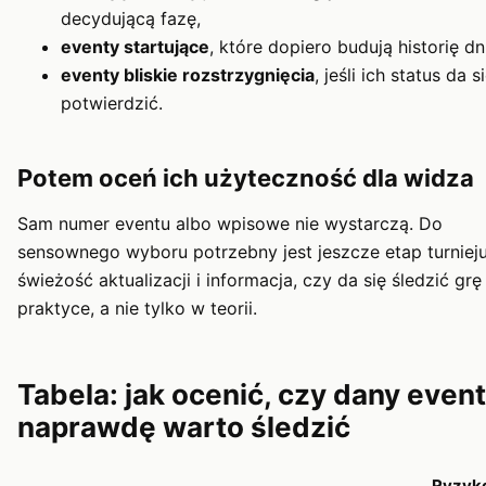
decydującą fazę,
eventy startujące
, które dopiero budują historię dn
eventy bliskie rozstrzygnięcia
, jeśli ich status da s
potwierdzić.
Potem oceń ich użyteczność dla widza
Sam numer eventu albo wpisowe nie wystarczą. Do
sensownego wyboru potrzebny jest jeszcze etap turnieju
świeżość aktualizacji i informacja, czy da się śledzić grę
praktyce, a nie tylko w teorii.
Tabela: jak ocenić, czy dany event
naprawdę warto śledzić
Ryzyk