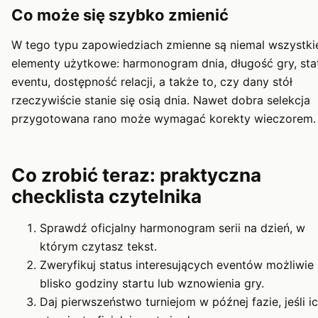
Co może się szybko zmienić
W tego typu zapowiedziach zmienne są niemal wszystki
elementy użytkowe: harmonogram dnia, długość gry, sta
eventu, dostępność relacji, a także to, czy dany stół
rzeczywiście stanie się osią dnia. Nawet dobra selekcja
przygotowana rano może wymagać korekty wieczorem.
Co zrobić teraz: praktyczna
checklista czytelnika
Sprawdź oficjalny harmonogram serii na dzień, w
którym czytasz tekst.
Zweryfikuj status interesujących eventów możliwie
blisko godziny startu lub wznowienia gry.
Daj pierwszeństwo turniejom w późnej fazie, jeśli i