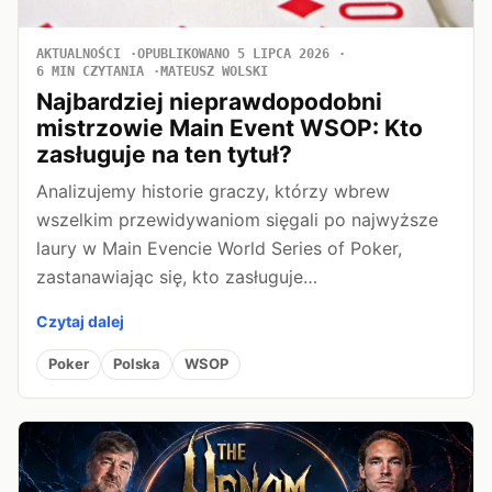
AKTUALNOŚCI
OPUBLIKOWANO 5 LIPCA 2026
6 MIN CZYTANIA
MATEUSZ WOLSKI
Najbardziej nieprawdopodobni
mistrzowie Main Event WSOP: Kto
zasługuje na ten tytuł?
Analizujemy historie graczy, którzy wbrew
wszelkim przewidywaniom sięgali po najwyższe
laury w Main Evencie World Series of Poker,
zastanawiając się, kto zasługuje…
Czytaj dalej
Poker
Polska
WSOP