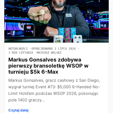
AKTUALNOŚCI
OPUBLIKOWANO 2 LIPCA 2026
3 MIN CZYTANIA
MATEUSZ WOLSKI
Markus Gonsalves zdobywa
pierwszy bransoletkę WSOP w
turnieju $5k 6-Max
Markus Gonsalves, gracz cashowy z San Diego,
wygrał turniej Event #73: $5,000 6-Handed No-
Limit Hold’em podczas WSOP 2026, pokonując
pole 1402 graczy…
Czytaj dalej