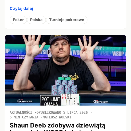
Czytaj dalej
Poker
Polska
Turnieje pokerowe
AKTUALNOŚCI
OPUBLIKOWANO 5 LIPCA 2026
5 MIN CZYTANIA
MATEUSZ WOLSKI
Shaun Deeb zdobywa dziewiątą