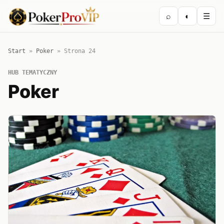
⌕
◐
☰
Start
»
Poker
»
Strona 24
HUB TEMATYCZNY
Poker