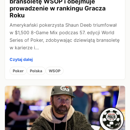
bransoletę WSOP i obejmuje
prowadzenie w rankingu Gracza
Roku
Amerykański pokerzysta Shaun Deeb triumfował
w $1,500 8-Game Mix podczas 57. edycji World
Series of Poker, zdobywając dziewiątą bransoletę
w karierze i…
Czytaj dalej
Poker
Polska
WSOP