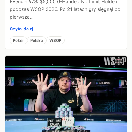
Evencie #73: $5,000 6-Handed No Limit Holdem
podczas WSOP 2026. Po 21 latach gry sięgnął po
pierwszą…
Czytaj dalej
Poker
Polska
WSOP