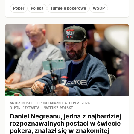
Poker
Polska
Turnieje pokerowe
WSOP
AKTUALNOŚCI
OPUBLIKOWANO 4 LIPCA 2026
3 MIN CZYTANIA
MATEUSZ WOLSKI
Daniel Negreanu, jedna z najbardziej
rozpoznawalnych postaci w świecie
pokera, znalazł się w znakomitej