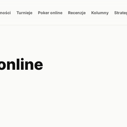
lności
Turnieje
Poker online
Recenzje
Kolumny
Strate
online