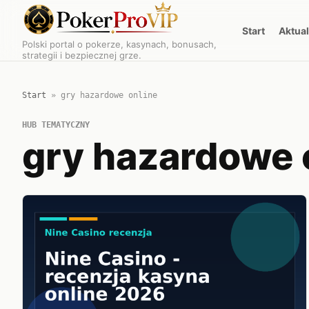
Start
Aktua
Polski portal o pokerze, kasynach, bonusach,
strategii i bezpiecznej grze.
Start
»
gry hazardowe online
HUB TEMATYCZNY
gry hazardowe 