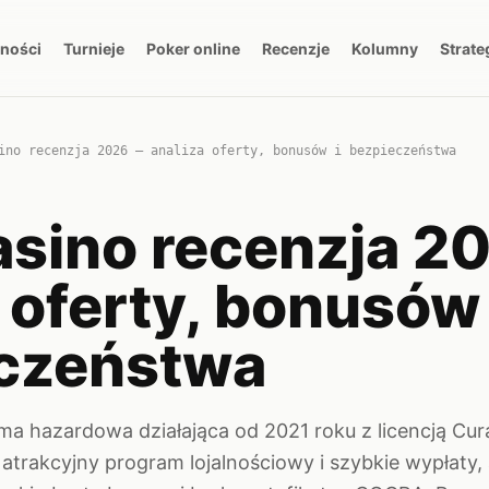
lności
Turnieje
Poker online
Recenzje
Kolumny
Strate
ino recenzja 2026 – analiza oferty, bonusów i bezpieczeństwa
asino recenzja 20
 oferty, bonusów 
czeństwa
rma hazardowa działająca od 2021 roku z licencją Cur
, atrakcyjny program lojalnościowy i szybkie wypłaty