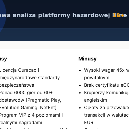
usy
Minusy
Licencja Curacao i
Wysoki wager 45x w
międzynarodowe standardy
powitalnym
bezpieczeństwa
Brak certyfikatu e
Ponad 6000 gier od 60+
Krupierzy komunikuj
dostawców (Pragmatic Play,
angielskim
Evolution Gaming, NetEnt)
Opłaty za przewalu
Program VIP z 4 poziomami i
transakcji w walutac
realnymi nagrodami
EUR