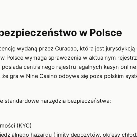
 bezpieczeństwo w Polsce
cencję wydaną przez Curacao, która jest jurysdykcją
 w Polsce wymaga sprawdzenia w aktualnym rejestrz
e posiada centralnego rejestru legalnych kasyn online
, że gra w Nine Casino odbywa się poza polskim sy
je standardowe narzędzia bezpieczeństwa:
amości (KYC)
edzialnego hazardu (limity depozytów, okresy chłod