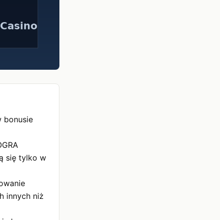
 bonusie
COGRA
ą się tylko w
towanie
h innych niż