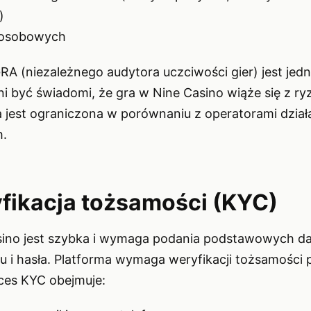
)
 osobowych
RA (niezależnego audytora uczciwości gier) jest je
i być świadomi, że gra w Nine Casino wiąże się z ry
jest ograniczona w porównaniu z operatorami dział
h.
yfikacja tożsamości (KYC)
asino jest szybka i wymaga podania podstawowych d
nu i hasła. Platforma wymaga weryfikacji tożsamości 
ces KYC obejmuje: