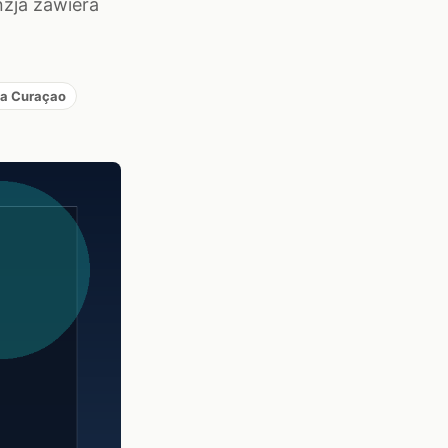
zja zawiera
ja Curaçao