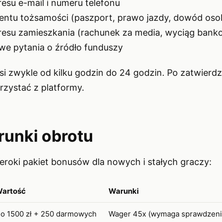
esu e-mail i numeru telefonu
entu tożsamości (paszport, prawo jazdy, dowód osob
resu zamieszkania (rachunek za media, wyciąg bank
e pytania o źródło funduszy
si zwykle od kilku godzin do 24 godzin. Po zatwierd
rzystać z platformy.
runki obrotu
zeroki pakiet bonusów dla nowych i stałych graczy:
artość
Warunki
o 1500 zł + 250 darmowych
Wager 45x (wymaga sprawdzeni