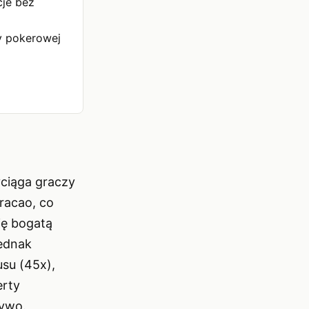
je bez
y pokerowej
ciąga graczy
uracao, co
ię bogatą
Jednak
su (45x),
erty
żywo.