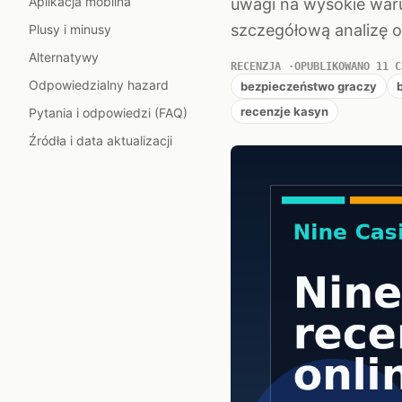
Aplikacja mobilna
uwagi na wysokie waru
szczegółową analizę o
Plusy i minusy
Alternatywy
RECENZJA
OPUBLIKOWANO 11 C
Odpowiedzialny hazard
bezpieczeństwo graczy
recenzje kasyn
Pytania i odpowiedzi (FAQ)
Źródła i data aktualizacji