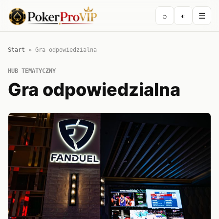
⌕
◐
☰
Start
»
Gra odpowiedzialna
HUB TEMATYCZNY
Gra odpowiedzialna