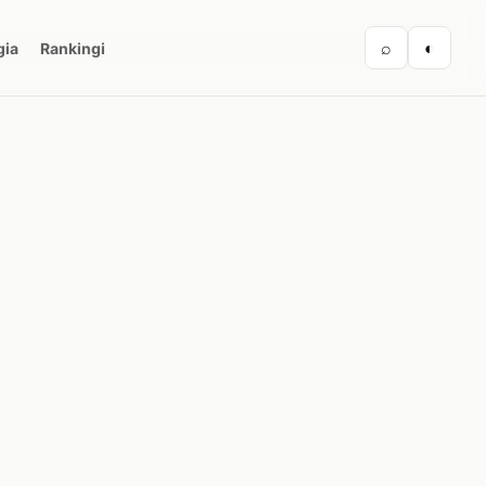
⌕
◐
gia
Rankingi