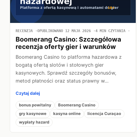
RECENZJA
OPUBLIKOWANO 12 MAJA 2026
4 MIN CZYTANIA
Boomerang Casino: Szczegółowa
recenzja oferty gier i warunków
Boomerang Casino to platforma hazardowa z
bogatą ofertą slotów i stołowych gier
kasynowych. Sprawdź szczegóły bonusów,
metod płatności oraz status prawny w…
Czytaj dalej
bonus powitalny
Boomerang Casino
gry kasynowe
kasyna online
licencja Curaçao
wypłaty hazard