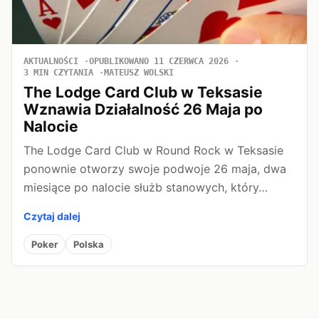
AKTUALNOŚCI
OPUBLIKOWANO 11 CZERWCA 2026
3 MIN CZYTANIA
MATEUSZ WOLSKI
The Lodge Card Club w Teksasie
Wznawia Działalność 26 Maja po
Nalocie
The Lodge Card Club w Round Rock w Teksasie
ponownie otworzy swoje podwoje 26 maja, dwa
miesiące po nalocie służb stanowych, który…
Czytaj dalej
Poker
Polska