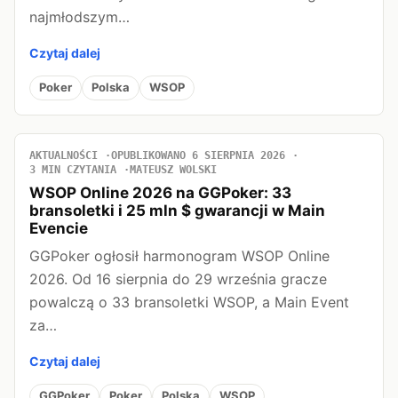
najmłodszym…
Czytaj dalej
Poker
Polska
WSOP
AKTUALNOŚCI
OPUBLIKOWANO 6 SIERPNIA 2026
3 MIN CZYTANIA
MATEUSZ WOLSKI
WSOP Online 2026 na GGPoker: 33
bransoletki i 25 mln $ gwarancji w Main
Evencie
GGPoker ogłosił harmonogram WSOP Online
2026. Od 16 sierpnia do 29 września gracze
powalczą o 33 bransoletki WSOP, a Main Event
za…
Czytaj dalej
GGPoker
Poker
Polska
WSOP