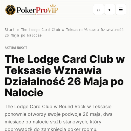
⌕
◐
☰
Start
»
The Lodge Card Club w Teksasie Wznawia Działalność
26 Maja po Nalocie
AKTUALNOŚCI
The Lodge Card Club w
Teksasie Wznawia
Działalność 26 Maja po
Nalocie
The Lodge Card Club w Round Rock w Teksasie
ponownie otworzy swoje podwoje 26 maja, dwa
miesiące po nalocie służb stanowych, który
doprowadził do zamknięcia poker roomu.