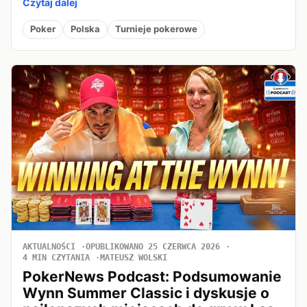
Czytaj dalej
Poker
Polska
Turnieje pokerowe
AKTUALNOŚCI
OPUBLIKOWANO 25 CZERWCA 2026
4 MIN CZYTANIA
MATEUSZ WOLSKI
PokerNews Podcast: Podsumowanie
Wynn Summer Classic i dyskusje o