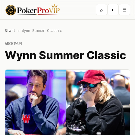
⌕
◐
☰
Start
»
Wynn Summer Classic
ARCHIWUM
Wynn Summer Classic