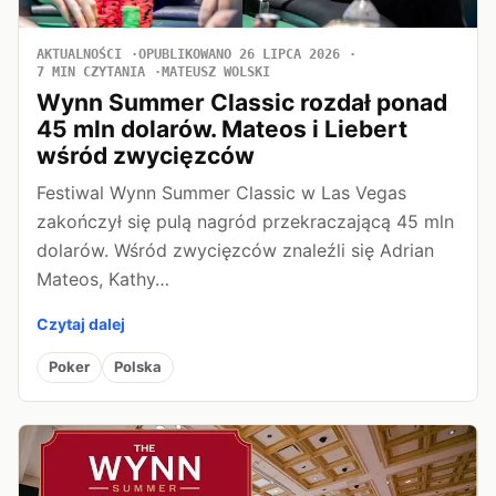
AKTUALNOŚCI
OPUBLIKOWANO 26 LIPCA 2026
7 MIN CZYTANIA
MATEUSZ WOLSKI
Wynn Summer Classic rozdał ponad
45 mln dolarów. Mateos i Liebert
wśród zwycięzców
Festiwal Wynn Summer Classic w Las Vegas
zakończył się pulą nagród przekraczającą 45 mln
dolarów. Wśród zwycięzców znaleźli się Adrian
Mateos, Kathy…
Czytaj dalej
Poker
Polska