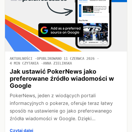
AKTUALNOŚCI
OPUBLIKOWANO 11 CZERWCA 2026
4 MIN CZYTANIA
ANNA ZIELINSKA
Jak ustawić PokerNews jako
preferowane źródło wiadomości w
Google
PokerNews, jeden z wiodących portali
informacyjnych o pokerze, oferuje teraz łatwy
sposób na ustawienie go jako preferowanego
źródła wiadomości w Google. Dzięki…
Czytaj dalej