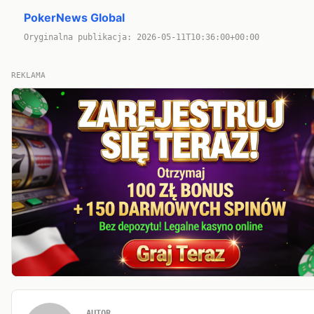
PokerNews Global
Oryginalna publikacja: 2026-05-11T10:36:00+00:00
REKLAMA
AUTOR