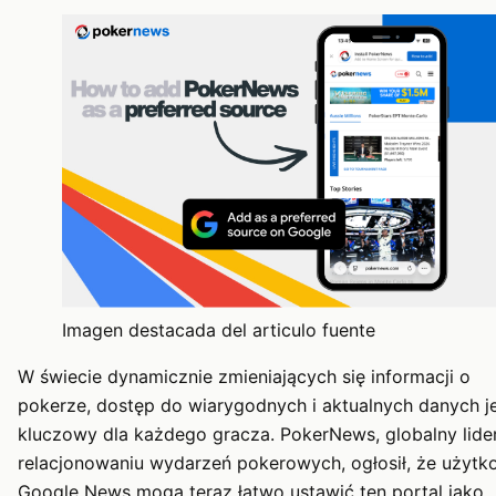
Imagen destacada del articulo fuente
W świecie dynamicznie zmieniających się informacji o
pokerze, dostęp do wiarygodnych i aktualnych danych j
kluczowy dla każdego gracza. PokerNews, globalny lide
relacjonowaniu wydarzeń pokerowych, ogłosił, że użytk
Google News mogą teraz łatwo ustawić ten portal jako