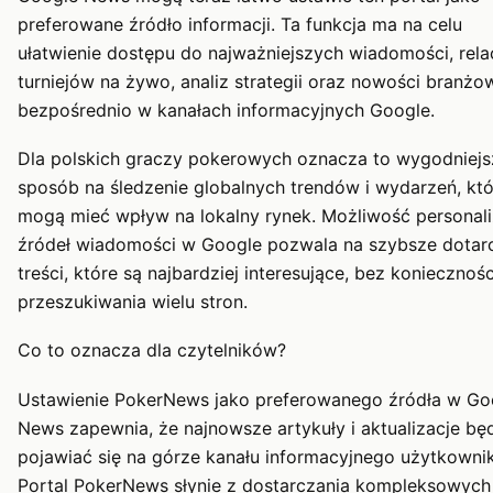
preferowane źródło informacji. Ta funkcja ma na celu
ułatwienie dostępu do najważniejszych wiadomości, relac
turniejów na żywo, analiz strategii oraz nowości branż
bezpośrednio w kanałach informacyjnych Google.
Dla polskich graczy pokerowych oznacza to wygodniejs
sposób na śledzenie globalnych trendów i wydarzeń, któ
mogą mieć wpływ na lokalny rynek. Możliwość personali
źródeł wiadomości w Google pozwala na szybsze dotar
treści, które są najbardziej interesujące, bez koniecznośc
przeszukiwania wielu stron.
Co to oznacza dla czytelników?
Ustawienie PokerNews jako preferowanego źródła w Go
News zapewnia, że najnowsze artykuły i aktualizacje bę
pojawiać się na górze kanału informacyjnego użytkownik
Portal PokerNews słynie z dostarczania kompleksowych