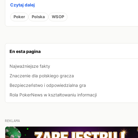
Czytaj dalej
Poker
Polska
WSOP
En esta pagina
Najważniejsze fakty
Znaczenie dla polskiego gracza
Bezpieczeństwo i odpowiedzialna gra
Rola PokerNews w kształtowaniu informacji
REKLAMA