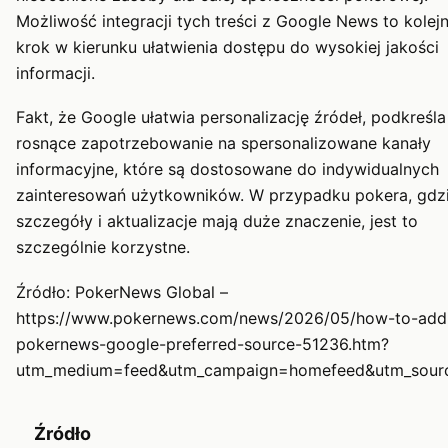
Możliwość integracji tych treści z Google News to kolej
krok w kierunku ułatwienia dostępu do wysokiej jakości
informacji.
Fakt, że Google ułatwia personalizację źródeł, podkreśla
rosnące zapotrzebowanie na spersonalizowane kanały
informacyjne, które są dostosowane do indywidualnych
zainteresowań użytkowników. W przypadku pokera, gdz
szczegóły i aktualizacje mają duże znaczenie, jest to
szczególnie korzystne.
Źródło: PokerNews Global –
https://www.pokernews.com/news/2026/05/how-to-add
pokernews-google-preferred-source-51236.htm?
utm_medium=feed&utm_campaign=homefeed&utm_sour
Źródło