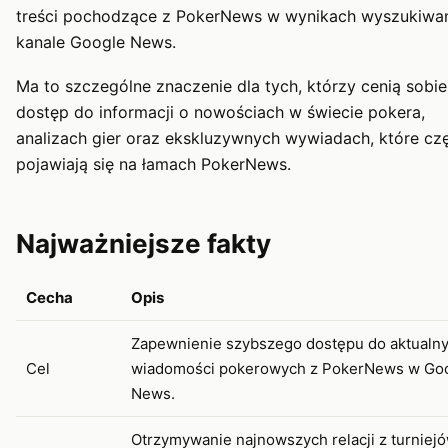
treści pochodzące z PokerNews w wynikach wyszukiwan
kanale Google News.
Ma to szczególne znaczenie dla tych, którzy cenią sobie
dostęp do informacji o nowościach w świecie pokera,
analizach gier oraz ekskluzywnych wywiadach, które cz
pojawiają się na łamach PokerNews.
Najważniejsze fakty
Cecha
Opis
Zapewnienie szybszego dostępu do aktualn
Cel
wiadomości pokerowych z PokerNews w Go
News.
Otrzymywanie najnowszych relacji z turniejó