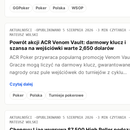
GGPoker
Poker
Polska
WSOP
AKTUALNOŚCI
OPUBLIKOWANO 5 SIERPNIA 2026
3 MIN CZYTANIA
MATEUSZ WOLSKI
Powrót akcji ACR Venom Vault: darmowy klucz i
szansa na wejściówki warte 2,650 dolarów
ACR Poker przywraca popularną promocję Venom Vaul
Gracze mogą liczyć na darmowy klucz, gwarantowan
nagrody oraz pule wejściówek do turniejów z cyklu…
Czytaj dalej
Poker
Polska
Turnieje pokerowe
AKTUALNOŚCI
OPUBLIKOWANO 5 SIERPNIA 2026
3 MIN CZYTANIA
MATEUSZ WOLSKI
Chengyu Liao wygrywa $7,500 High Roller podcz