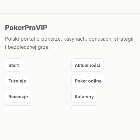
PokerProVIP
Polski portal o pokerze, kasynach, bonusach, strategii
i bezpiecznej grze.
Start
Aktualności
Turnieje
Poker online
Recenzje
Kolumny
Strategia
Rankingi
Kontakt