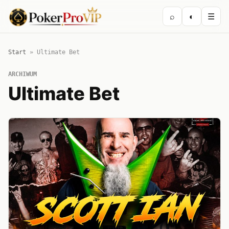
⌕
◐
☰
Start
»
Ultimate Bet
ARCHIWUM
Ultimate Bet