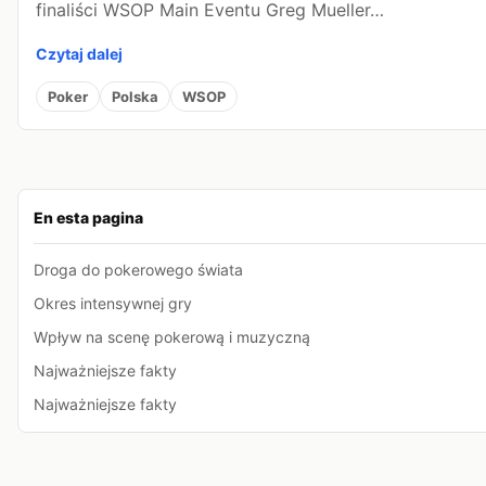
finaliści WSOP Main Eventu Greg Mueller…
Czytaj dalej
Poker
Polska
WSOP
En esta pagina
Droga do pokerowego świata
Okres intensywnej gry
Wpływ na scenę pokerową i muzyczną
Najważniejsze fakty
Najważniejsze fakty