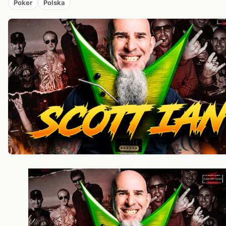
Poker
Polska