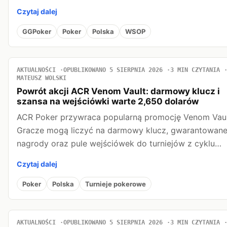
Czytaj dalej
GGPoker
Poker
Polska
WSOP
AKTUALNOŚCI
OPUBLIKOWANO 5 SIERPNIA 2026
3 MIN CZYTANIA
MATEUSZ WOLSKI
Powrót akcji ACR Venom Vault: darmowy klucz i
szansa na wejściówki warte 2,650 dolarów
ACR Poker przywraca popularną promocję Venom Vaul
Gracze mogą liczyć na darmowy klucz, gwarantowan
nagrody oraz pule wejściówek do turniejów z cyklu…
Czytaj dalej
Poker
Polska
Turnieje pokerowe
AKTUALNOŚCI
OPUBLIKOWANO 5 SIERPNIA 2026
3 MIN CZYTANIA