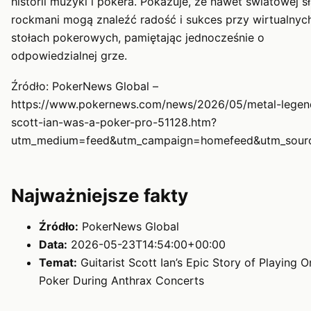
historii muzyki i pokera. Pokazuje, że nawet światowej s
rockmani mogą znaleźć radość i sukces przy wirtualnyc
stołach pokerowych, pamiętając jednocześnie o
odpowiedzialnej grze.
Źródło: PokerNews Global –
https://www.pokernews.com/news/2026/05/metal-legen
scott-ian-was-a-poker-pro-51128.htm?
utm_medium=feed&utm_campaign=homefeed&utm_sour
Najważniejsze fakty
Źródło:
PokerNews Global
Data:
2026-05-23T14:54:00+00:00
Temat:
Guitarist Scott Ian’s Epic Story of Playing O
Poker During Anthrax Concerts