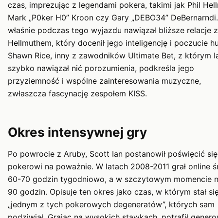
czas, imprezując z legendami pokera, takimi jak Phil Hel
Mark „P0ker H0” Kroon czy Gary „DEBO34” DeBernarndi.
właśnie podczas tego wyjazdu nawiązał bliższe relacje z
Hellmuthem, który docenił jego inteligencję i poczucie h
Shawn Rice, inny z zawodników Ultimate Bet, z którym I
szybko nawiązał nić porozumienia, podkreśla jego
przyziemność i wspólne zainteresowania muzyczne,
zwłaszcza fascynację zespołem KISS.
Okres intensywnej gry
Po powrocie z Aruby, Scott Ian postanowił poświęcić się
pokerowi na poważnie. W latach 2008-2011 grał online ś
60-70 godzin tygodniowo, a w szczytowym momencie 
90 godzin. Opisuje ten okres jako czas, w którym stał si
„jednym z tych pokerowych degeneratów”, których sam
podziwiał. Grając na wysokich stawkach, potrafił gener