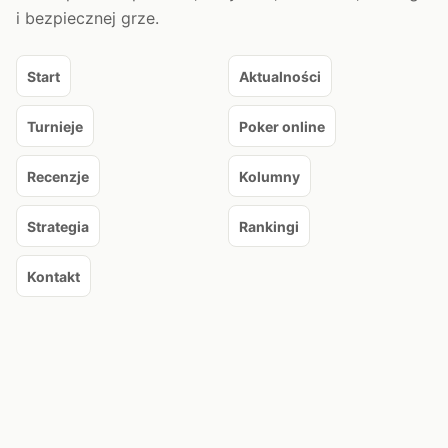
i bezpiecznej grze.
Start
Aktualności
Turnieje
Poker online
Recenzje
Kolumny
Strategia
Rankingi
Kontakt