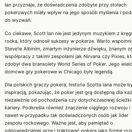
Ian przyznaje, że doświadczenia zdobyte przy stołach
pokerowych miały wpływ na jego sposób myślenia i pod
do wyzwań.
Co ciekawe, Scott Ian nie jest jedynym muzykiem z kręg
rocka, który odnosił sukcesy w pokerze. Warto wspomni
Steve’ie Albinim, zmarłym inżynierze dźwięku, znanym z
współpracy z takimi zespołami jak Nirvana czy Pixies, kt
zdobył dwa bransolety World Series of Poker. Jego wielo
domowe gry pokerowe w Chicago były legendą.
Dla polskich graczy pokera, historia Scotta Iana może b
inspiracją, pokazując, że poker jest grą dostępną dla ka
niezależnie od pochodzenia czy dotychczasowej ścieżki
kariery. Podkreśla również znaczenie ciągłego rozwoju i 
nawet w przypadku tak doświadczonych osób jak lider
zespołu rockowego. Ważne jest, aby pamiętać o
odpowiedzialnej grze i traktować pokera jako formę roz