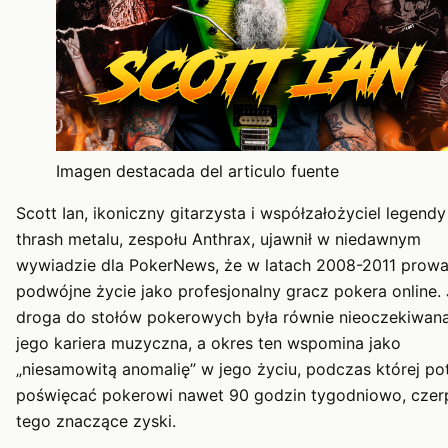
Imagen destacada del articulo fuente
Scott Ian, ikoniczny gitarzysta i współzałożyciel legendy
thrash metalu, zespołu Anthrax, ujawnił w niedawnym
wywiadzie dla PokerNews, że w latach 2008-2011 prowa
podwójne życie jako profesjonalny gracz pokera online.
droga do stołów pokerowych była równie nieoczekiwana
jego kariera muzyczna, a okres ten wspomina jako
„niesamowitą anomalię” w jego życiu, podczas której pot
poświęcać pokerowi nawet 90 godzin tygodniowo, czer
tego znaczące zyski.