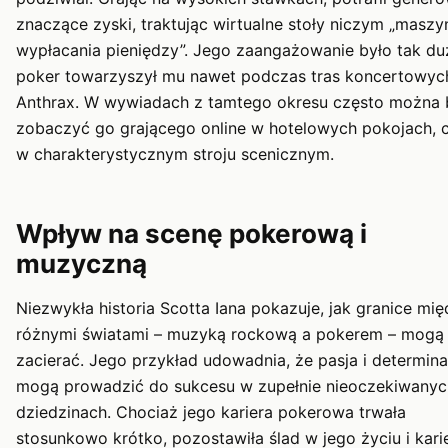
znaczące zyski, traktując wirtualne stoły niczym „maszy
wypłacania pieniędzy”. Jego zaangażowanie było tak du
poker towarzyszył mu nawet podczas tras koncertowyc
Anthrax. W wywiadach z tamtego okresu często można 
zobaczyć go grającego online w hotelowych pokojach, 
w charakterystycznym stroju scenicznym.
Wpływ na scenę pokerową i
muzyczną
Niezwykła historia Scotta Iana pokazuje, jak granice mi
różnymi światami – muzyką rockową a pokerem – mogą 
zacierać. Jego przykład udowadnia, że pasja i determina
mogą prowadzić do sukcesu w zupełnie nieoczekiwanyc
dziedzinach. Chociaż jego kariera pokerowa trwała
stosunkowo krótko, pozostawiła ślad w jego życiu i kari