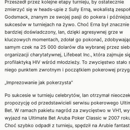
Przeszedł przez kolejne etapy turnieju, by ostatecznie
zmierzyć się w heads-upie z Sully Erną, wokalistą zespo
Godsmack, znanym ze swojej pasji do pokera i późniejs
sukcesów w turniejach na żywo. Choć Erna był znacznie
bardziej doświadczony, Ian, dzięki agresywnej grze w
kluczowych momentach, zdołał go pokonać, zdobywają
samym czek na 25 000 dolarów dla wybranej przez sieb
organizacji charytatywnej, Lifebeat Inc., która zajmuje si
profilaktyką HIV wśród młodzieży. To zwycięstwo stało s
niego punktem zwrotnym i początkiem pokerowej przyg
„Imprezowanie jak pokerzysta”
Po sukcesie w turnieju celebrytów, Ian otrzymał nieocze
propozycję od przedstawicieli serwisu pokerowego Ulti
Bet. W ramach pakietu nagród za zwycięstwo w VH1, wy
wyjazd na Ultimate Bet Aruba Poker Classic w 2007 roku
Choć szybko odpadł z turnieju, spędził na Arubie fantas