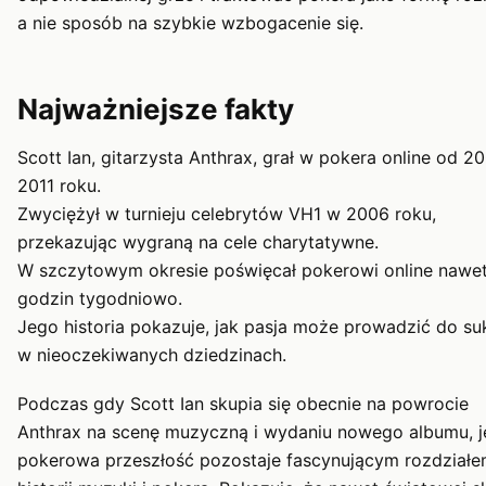
a nie sposób na szybkie wzbogacenie się.
Najważniejsze fakty
Scott Ian, gitarzysta Anthrax, grał w pokera online od 2
2011 roku.
Zwyciężył w turnieju celebrytów VH1 w 2006 roku,
przekazując wygraną na cele charytatywne.
W szczytowym okresie poświęcał pokerowi online nawe
godzin tygodniowo.
Jego historia pokazuje, jak pasja może prowadzić do su
w nieoczekiwanych dziedzinach.
Podczas gdy Scott Ian skupia się obecnie na powrocie
Anthrax na scenę muzyczną i wydaniu nowego albumu, 
pokerowa przeszłość pozostaje fascynującym rozdział