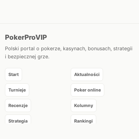
PokerProVIP
Polski portal o pokerze, kasynach, bonusach, strategii
i bezpiecznej grze.
Start
Aktualności
Turnieje
Poker online
Recenzje
Kolumny
Strategia
Rankingi
Kontakt