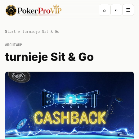
⌕
◐
☰
Start
»
turnieje Sit & Go
ARCHIWUM
turnieje Sit & Go