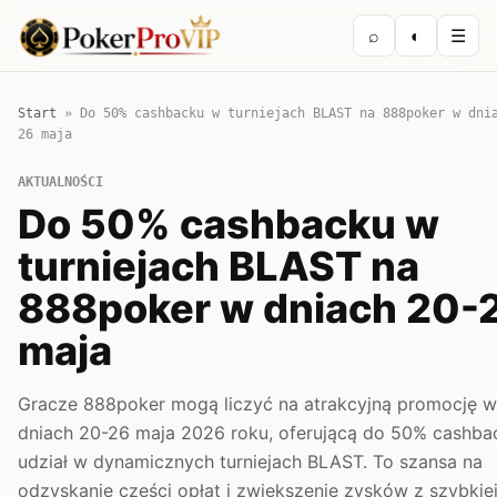
⌕
◐
☰
Start
»
Do 50% cashbacku w turniejach BLAST na 888poker w dni
26 maja
AKTUALNOŚCI
Do 50% cashbacku w
turniejach BLAST na
888poker w dniach 20-
maja
Gracze 888poker mogą liczyć na atrakcyjną promocję w
dniach 20-26 maja 2026 roku, oferującą do 50% cashba
udział w dynamicznych turniejach BLAST. To szansa na
odzyskanie części opłat i zwiększenie zysków z szybkiej