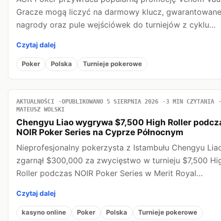
Gracze mogą liczyć na darmowy klucz, gwarantowan
nagrody oraz pule wejściówek do turniejów z cyklu…
Czytaj dalej
Poker
Polska
Turnieje pokerowe
AKTUALNOŚCI
OPUBLIKOWANO 5 SIERPNIA 2026
3 MIN CZYTANIA
MATEUSZ WOLSKI
Chengyu Liao wygrywa $7,500 High Roller podcz
NOIR Poker Series na Cyprze Północnym
Nieprofesjonalny pokerzysta z Istambułu Chengyu Lia
zgarnął $300,000 za zwycięstwo w turnieju $7,500 Hi
Roller podczas NOIR Poker Series w Merit Royal…
Czytaj dalej
kasyno online
Poker
Polska
Turnieje pokerowe