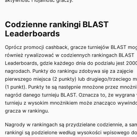
aktywność i lojalność graczy.
Codzienne rankingi BLAST
Leaderboards
Oprócz promocji cashback, gracze turniejów BLAST mo
również rywalizować w codziennych rankingach BLAST
Leaderboards, gdzie każdego dnia do podziału jest 200
nagrodach. Punkty do rankingu zdobywa się za zajęcie
pierwszego miejsca (2 punkty) lub drugiego/trzeciego m
(1 punkt). Punkty te są następnie mnożone przez mnożni
nagród danego turnieju BLAST. Oznacza to, że wygrana
turnieju z wysokim mnożnikiem może znacząco wywin
gracza w rankingu.
Nagrody w rankingach są przydzielane codziennie, a sa
rankingi są podzielone według wysokości wpisowego d