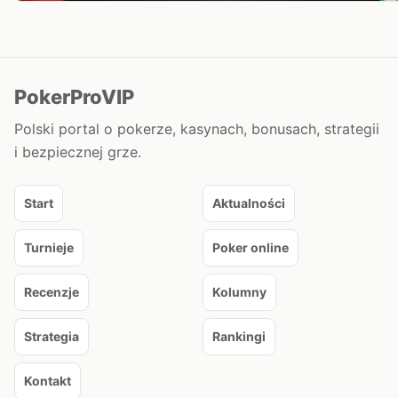
PokerProVIP
Polski portal o pokerze, kasynach, bonusach, strategii
i bezpiecznej grze.
Start
Aktualności
Turnieje
Poker online
Recenzje
Kolumny
Strategia
Rankingi
Kontakt