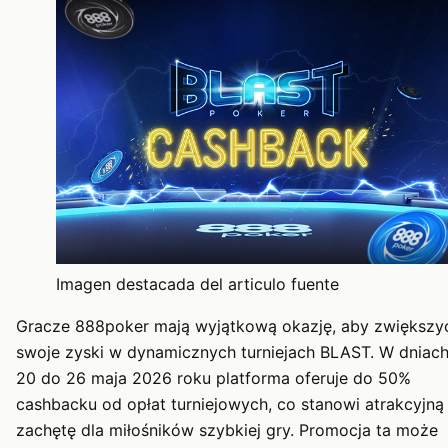
Imagen destacada del articulo fuente
Gracze 888poker mają wyjątkową okazję, aby zwiększy
swoje zyski w dynamicznych turniejach BLAST. W dniac
20 do 26 maja 2026 roku platforma oferuje do 50%
cashbacku od opłat turniejowych, co stanowi atrakcyjną
zachętę dla miłośników szybkiej gry. Promocja ta może