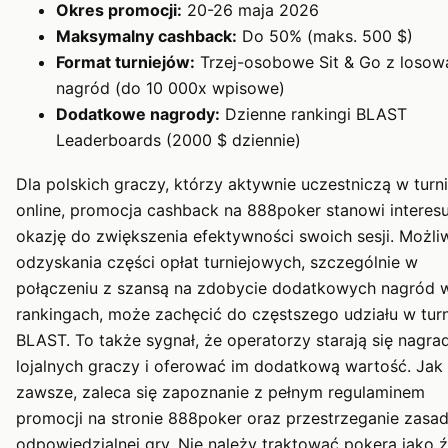
Okres promocji:
20-26 maja 2026
Maksymalny cashback:
Do 50% (maks. 500 $)
Format turniejów:
Trzej-osobowe Sit & Go z losow
nagród (do 10 000x wpisowe)
Dodatkowe nagrody:
Dzienne rankingi BLAST
Leaderboards (2000 $ dziennie)
Dla polskich graczy, którzy aktywnie uczestniczą w turn
online, promocja cashback na 888poker stanowi interes
okazję do zwiększenia efektywności swoich sesji. Możli
odzyskania części opłat turniejowych, szczególnie w
połączeniu z szansą na zdobycie dodatkowych nagród 
rankingach, może zachęcić do częstszego udziału w turn
BLAST. To także sygnał, że operatorzy starają się nagra
lojalnych graczy i oferować im dodatkową wartość. Jak
zawsze, zaleca się zapoznanie z pełnym regulaminem
promocji na stronie 888poker oraz przestrzeganie zasa
odpowiedzialnej gry. Nie należy traktować pokera jako ź