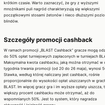
krótkim czasie. Warto zaznaczyć, że gry z wyższymi
mnożnikami puli nagród charakteryzują się większymi
początkowymi stosami żetonów i nieco dłuższymi pozi
blindów.
Szczegóły promocji cashback
W ramach promocji „BLAST Cashback” gracze mogą od
do 50% opłat turniejowych zapłaconych w turniejach BL
Maksymalna kwota cashbacku, jaką można otrzymać w 
tygodnia trwania promocji (od 20 do 26 maja), wynosi 5
Stawka, według której naliczany jest cashback, rośnie
proporcjonalnie do wysokości opłat uiszczanych w grac
BLAST. Im więcej gracz gra i im wyższe opłaty uiszcza, 
większy procent cashbacku może otrzymać, aż do
wspomnianych 50%. Jest to system, który nagradza