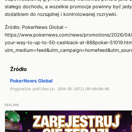
stałego dochodu, a wszelkie promocje powinny być jedy
dodatkiem do rozsądnej i kontrolowanej rozrywki.
Źródło: PokerNews Global –
https://www.pokernews.com/news/promotions/2026/04/
your-way-to-up-to-50-cashback-at-888poker-51019.ht
utm_medium=feed&utm_campaign=homefeed&utm_sour
Źródło
PokerNews Global
Oryginalna publikacja: 2026-05-20T11:00:00+00:00
REKLAMA