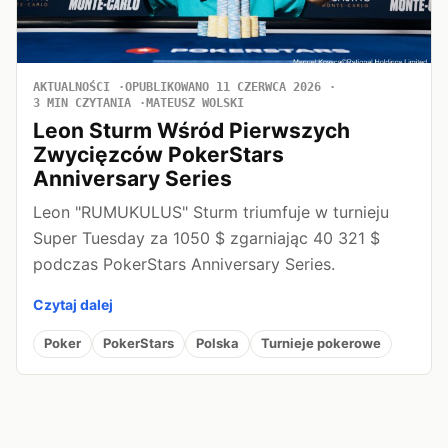
AKTUALNOŚCI
OPUBLIKOWANO 11 CZERWCA 2026
3 MIN CZYTANIA
MATEUSZ WOLSKI
Leon Sturm Wśród Pierwszych
Zwycięzców PokerStars
Anniversary Series
Leon "RUMUKULUS" Sturm triumfuje w turnieju
Super Tuesday za 1050 $ zgarniając 40 321 $
podczas PokerStars Anniversary Series.
Czytaj dalej
Poker
PokerStars
Polska
Turnieje pokerowe