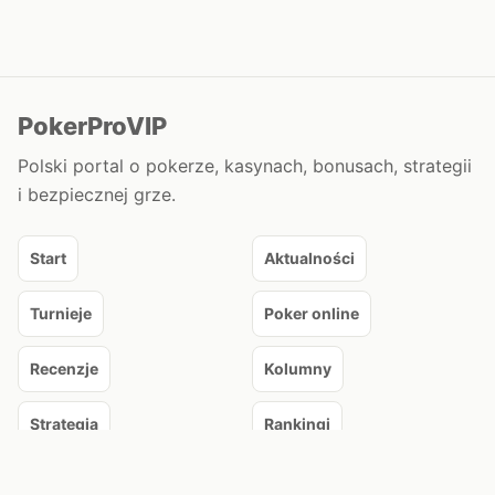
PokerProVIP
Polski portal o pokerze, kasynach, bonusach, strategii
i bezpiecznej grze.
Start
Aktualności
Turnieje
Poker online
Recenzje
Kolumny
Strategia
Rankingi
Kontakt