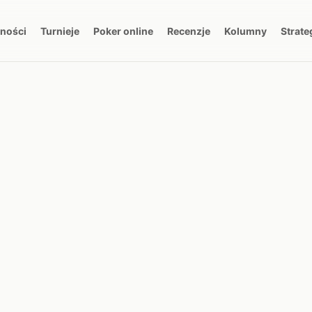
lności
Turnieje
Poker online
Recenzje
Kolumny
Strate