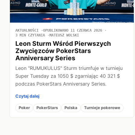
AKTUALNOŚCI
OPUBLIKOWANO 11 CZERWCA 2026
3 MIN CZYTANIA
MATEUSZ WOLSKI
Leon Sturm Wśród Pierwszych
Zwycięzców PokerStars
Anniversary Series
Leon "RUMUKULUS" Sturm triumfuje w turnieju
Super Tuesday za 1050 $ zgarniając 40 321 $
podczas PokerStars Anniversary Series.
Czytaj dalej
Poker
PokerStars
Polska
Turnieje pokerowe