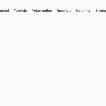
lności
Turnieje
Poker online
Recenzje
Kolumny
Strate