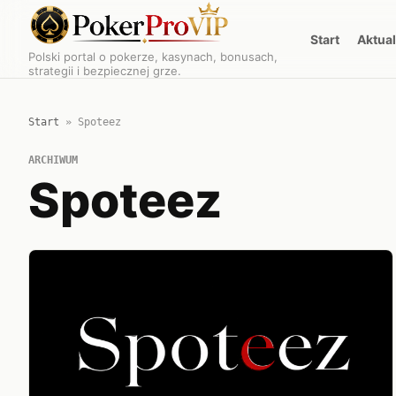
Start
Aktua
Polski portal o pokerze, kasynach, bonusach,
strategii i bezpiecznej grze.
Start
»
Spoteez
ARCHIWUM
Spoteez