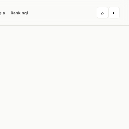
⌕
◐
gia
Rankingi