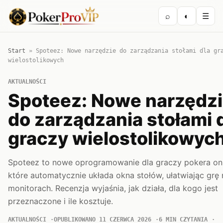
⌕
◐
☰
Start
»
Spoteez: Nowe narzędzie do zarządzania stołami dla gr
wielostolikowych
AKTUALNOŚCI
Spoteez: Nowe narzędz
do zarządzania stołami 
graczy wielostolikowyc
Spoteez to nowe oprogramowanie dla graczy pokera onl
które automatycznie układa okna stołów, ułatwiając grę 
monitorach. Recenzja wyjaśnia, jak działa, dla kogo jest
przeznaczone i ile kosztuje.
AKTUALNOŚCI
OPUBLIKOWANO 11 CZERWCA 2026
6 MIN CZYTANIA