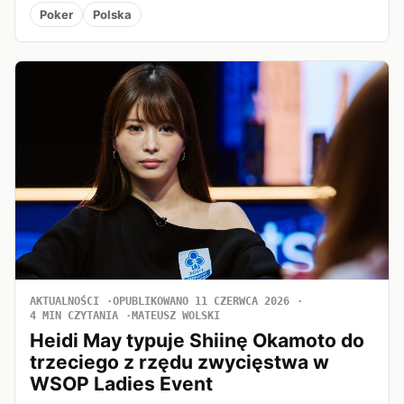
Poker
Polska
AKTUALNOŚCI
OPUBLIKOWANO 11 CZERWCA 2026
4 MIN CZYTANIA
MATEUSZ WOLSKI
Heidi May typuje Shiinę Okamoto do
trzeciego z rzędu zwycięstwa w
WSOP Ladies Event