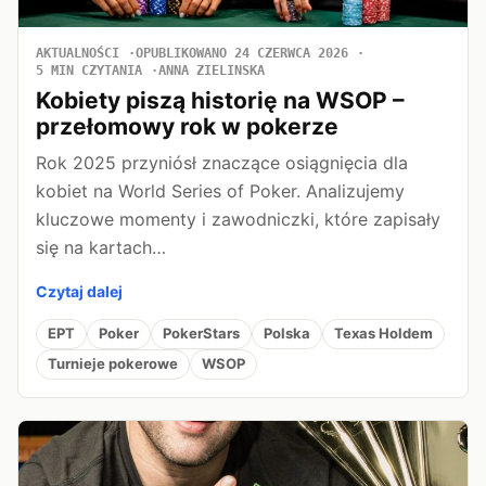
AKTUALNOŚCI
OPUBLIKOWANO 24 CZERWCA 2026
5 MIN CZYTANIA
ANNA ZIELINSKA
Kobiety piszą historię na WSOP –
przełomowy rok w pokerze
Rok 2025 przyniósł znaczące osiągnięcia dla
kobiet na World Series of Poker. Analizujemy
kluczowe momenty i zawodniczki, które zapisały
się na kartach…
Czytaj dalej
EPT
Poker
PokerStars
Polska
Texas Holdem
Turnieje pokerowe
WSOP