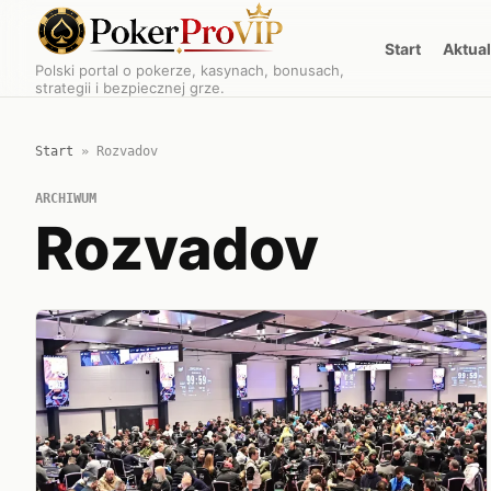
Start
Aktua
Polski portal o pokerze, kasynach, bonusach,
strategii i bezpiecznej grze.
Start
»
Rozvadov
ARCHIWUM
Rozvadov