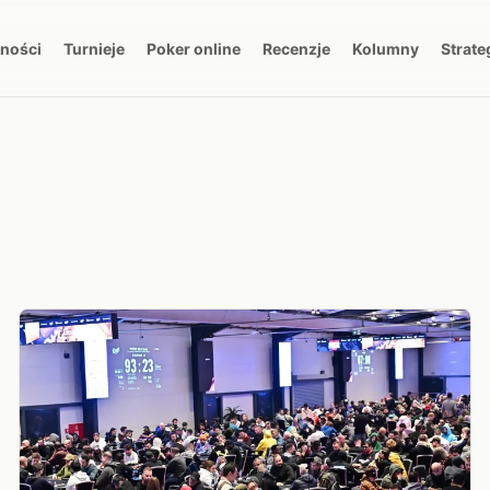
lności
Turnieje
Poker online
Recenzje
Kolumny
Strate