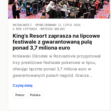
AKTUALNOŚCI
OPUBLIKOWANO 11 LIPCA 2026
4 MIN CZYTANIA
MATEUSZ WOLSKI
King’s Resort zaprasza na lipcowe
festiwale z gwarantowaną pulą
ponad 3,7 miliona euro
Królewski Ośrodek w Rozvadovie przygotował
trzy prestiżowe festiwale pokerowe w lipcu,
oferując łącznie ponad 3,7 miliona euro w
gwarantowanych pulach nagród. Gracze…
Czytaj dalej
Poker
Polska