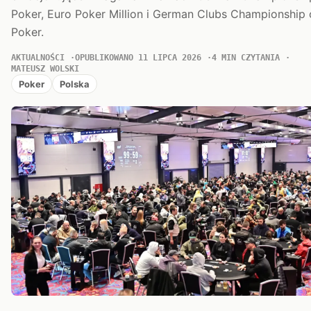
Poker, Euro Poker Million i German Clubs Championship 
Poker.
AKTUALNOŚCI
OPUBLIKOWANO 11 LIPCA 2026
4 MIN CZYTANIA
MATEUSZ WOLSKI
Poker
Polska