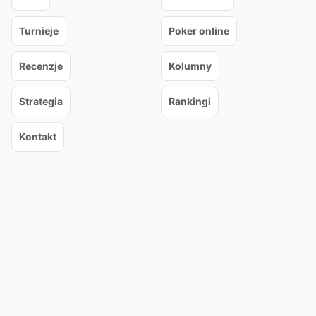
Turnieje
Poker online
Recenzje
Kolumny
Strategia
Rankingi
Kontakt