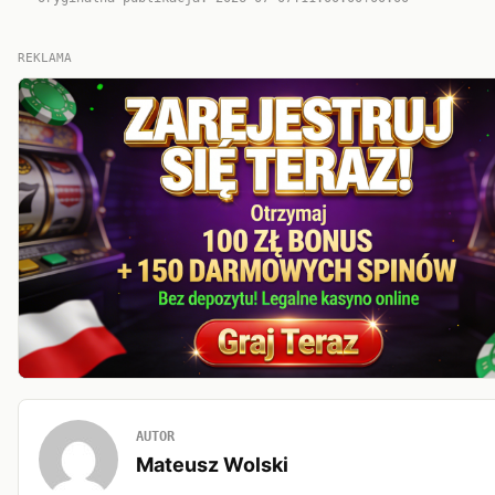
REKLAMA
AUTOR
Mateusz Wolski