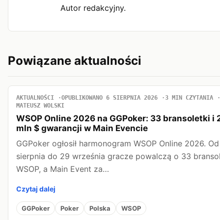
Autor redakcyjny.
Powiązane aktualności
AKTUALNOŚCI
OPUBLIKOWANO 6 SIERPNIA 2026
3 MIN CZYTANIA
MATEUSZ WOLSKI
WSOP Online 2026 na GGPoker: 33 bransoletki i 
mln $ gwarancji w Main Evencie
GGPoker ogłosił harmonogram WSOP Online 2026. Od
sierpnia do 29 września gracze powalczą o 33 bransol
WSOP, a Main Event za…
Czytaj dalej
GGPoker
Poker
Polska
WSOP