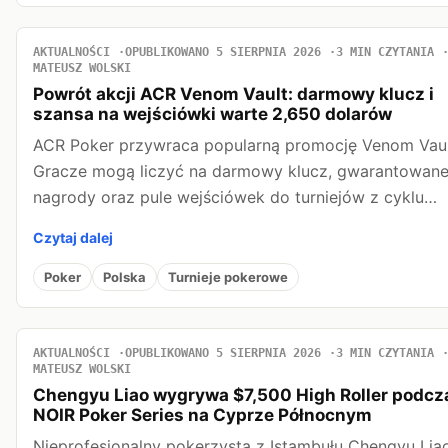
AKTUALNOŚCI
OPUBLIKOWANO 5 SIERPNIA 2026
3 MIN CZYTANIA
MATEUSZ WOLSKI
Powrót akcji ACR Venom Vault: darmowy klucz i
szansa na wejściówki warte 2,650 dolarów
ACR Poker przywraca popularną promocję Venom Vaul
Gracze mogą liczyć na darmowy klucz, gwarantowan
nagrody oraz pule wejściówek do turniejów z cyklu…
Czytaj dalej
Poker
Polska
Turnieje pokerowe
AKTUALNOŚCI
OPUBLIKOWANO 5 SIERPNIA 2026
3 MIN CZYTANIA
MATEUSZ WOLSKI
Chengyu Liao wygrywa $7,500 High Roller podcz
NOIR Poker Series na Cyprze Północnym
Nieprofesjonalny pokerzysta z Istambułu Chengyu Lia