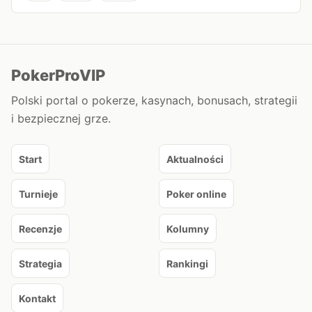
PokerProVIP
Polski portal o pokerze, kasynach, bonusach, strategii
i bezpiecznej grze.
Start
Aktualności
Turnieje
Poker online
Recenzje
Kolumny
Strategia
Rankingi
Kontakt