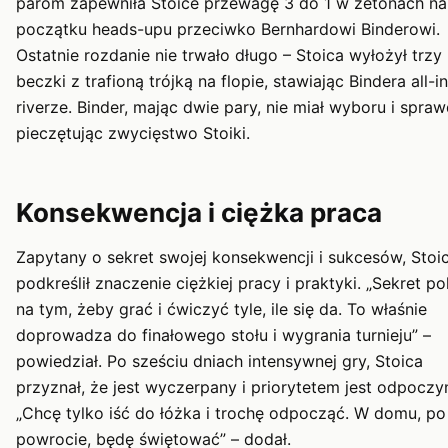
parom zapewniła Stoice przewagę 3 do 1 w żetonach na
początku heads-upu przeciwko Bernhardowi Binderowi.
Ostatnie rozdanie nie trwało długo – Stoica wyłożył trzy
beczki z trafioną trójką na flopie, stawiając Bindera all-i
riverze. Binder, mając dwie pary, nie miał wyboru i sprawd
pieczętując zwycięstwo Stoiki.
Konsekwencja i ciężka praca
Zapytany o sekret swojej konsekwencji i sukcesów, Stoi
podkreślił znaczenie ciężkiej pracy i praktyki. „Sekret p
na tym, żeby grać i ćwiczyć tyle, ile się da. To właśnie
doprowadza do finałowego stołu i wygrania turnieju” –
powiedział. Po sześciu dniach intensywnej gry, Stoica
przyznał, że jest wyczerpany i priorytetem jest odpoczy
„Chcę tylko iść do łóżka i trochę odpocząć. W domu, po
powrocie, będę świętować” – dodał.