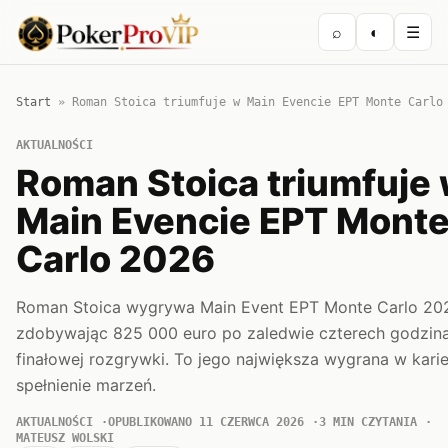
⌕
◐
☰
Start
»
Roman Stoica triumfuje w Main Evencie EPT Monte Carlo
AKTUALNOŚCI
Roman Stoica triumfuje
Main Evencie EPT Mont
Carlo 2026
Roman Stoica wygrywa Main Event EPT Monte Carlo 20
zdobywając 825 000 euro po zaledwie czterech godzin
finałowej rozgrywki. To jego największa wygrana w karie
spełnienie marzeń.
AKTUALNOŚCI
OPUBLIKOWANO 11 CZERWCA 2026
3 MIN CZYTANIA
MATEUSZ WOLSKI