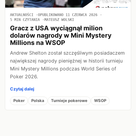
AKTUALNOŚCI
OPUBLIKOWANO 11 CZERWCA 2026
5 MIN CZYTANIA
MATEUSZ WOLSKI
Gracz z USA wyciągnął milion
dolarów nagrody w Mini Mystery
Millions na WSOP
Andrew Shelton został szczęśliwym posiadaczem
największej nagrody pieniężnej w historii turnieju
Mini Mystery Millions podczas World Series of
Poker 2026.
Czytaj dalej
Poker
Polska
Turnieje pokerowe
WSOP