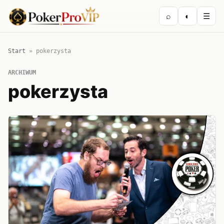
⌕
◐
☰
Start
»
pokerzysta
ARCHIWUM
pokerzysta