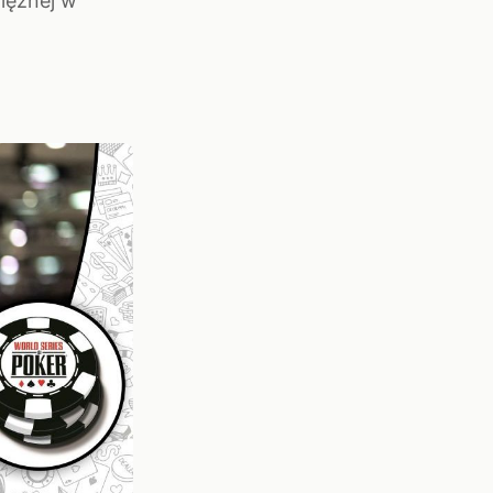
iężnej w