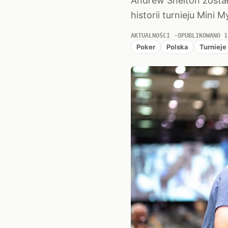
Andrew Shelton został
historii turnieju Mini
AKTUALNOŚCI
OPUBLIKOWANO 1
Poker
Polska
Turniej