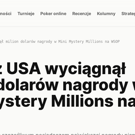
lności
Turnieje
Poker online
Recenzje
Kolumny
Strate
ął milion dolarów nagrody w Mini Mystery Millions na WSOP
z USA wyciągnął
 dolarów nagrody
stery Millions n