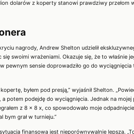
ilion dolarów z koperty stanowi prawdziwy przełom w
ionera
ryciu nagrody, Andrew Shelton udzielił ekskluzywn
 się swoimi wrażeniami. Okazuje się, że to właśnie j
u w pewnym sensie doprowadziło go do wyciągnięcia t
kopertę, byłem pod presją,” wyjaśnił Shelton. „Powie
 a potem podejdę do wyciągnięcia. Jednak na mojej 
zegrałem z 8 x 8 x, co spowodowało moje odpadnięc
l bym grał w turnieju.”
sytuacja finansowa jest nieporównywalnie lepsza. „T