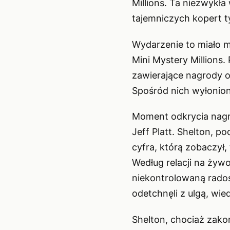
Millions. Ta niezwykła
tajemniczych kopert t
Wydarzenie to miało m
Mini Mystery Millions.
zawierające nagrody o
Spośród nich wyłonion
Moment odkrycia nagr
Jeff Platt. Shelton, 
cyfra, którą zobaczył,
Według relacji na żyw
niekontrolowaną radośc
odetchnęli z ulgą, wi
Shelton, chociaż zakoń