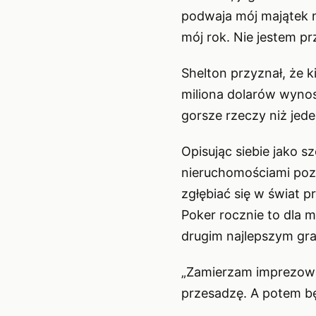
podwaja mój majątek n
mój rok. Nie jestem pr
Shelton przyznał, że 
miliona dolarów wynosi
gorsze rzeczy niż jede
Opisując siebie jako 
nieruchomościami poz
zgłębiać się w świat p
Poker rocznie to dla 
drugim najlepszym gra
„Zamierzam imprezować
przesadzę. A potem bę