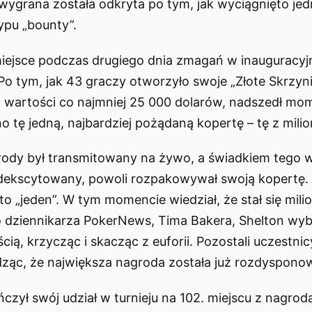
 wygrana została odkryta po tym, jak wyciągnięto jed
ypu „bounty”.
iejsce podczas drugiego dnia zmagań w inauguracyj
 Po tym, jak 43 graczy otworzyło swoje „Złote Skrzyn
 wartości co najmniej 25 000 dolarów, nadszedł mo
o tę jedną, najbardziej pożądaną kopertę – tę z mili
ody był transmitowany na żywo, a świadkiem tego w
podekscytowany, powoli rozpakowywał swoją kopertę.
 to „jeden”. W tym momencie wiedział, że stał się mil
o dziennikarza PokerNews, Tima Bakera, Shelton wy
ią, krzycząc i skacząc z euforii. Pozostali uczestnicy
edząc, że największa nagroda została już rozdyspono
czył swój udział w turnieju na 102. miejscu z nagrod