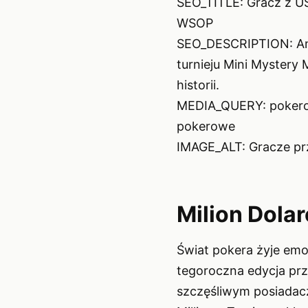
SEO_TITLE: Gracz z US
WSOP
SEO_DESCRIPTION: And
turnieju Mini Mystery 
historii.
MEDIA_QUERY: pokerow
pokerowe
IMAGE_ALT: Gracze prz
Milion Dola
Świat pokera żyje emo
tegoroczna edycja przy
szczęśliwym posiadacz