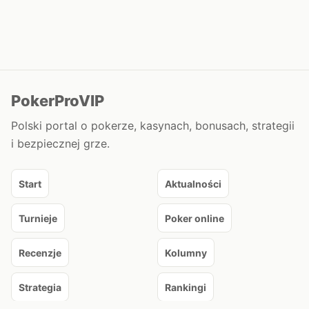
PokerProVIP
Polski portal o pokerze, kasynach, bonusach, strategii
i bezpiecznej grze.
Start
Aktualności
Turnieje
Poker online
Recenzje
Kolumny
Strategia
Rankingi