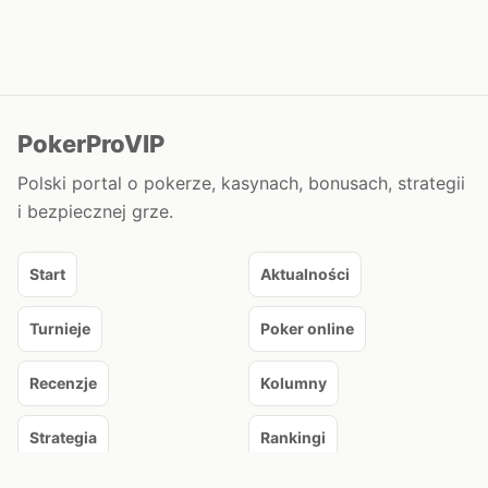
PokerProVIP
Polski portal o pokerze, kasynach, bonusach, strategii
i bezpiecznej grze.
Start
Aktualności
Turnieje
Poker online
Recenzje
Kolumny
Strategia
Rankingi