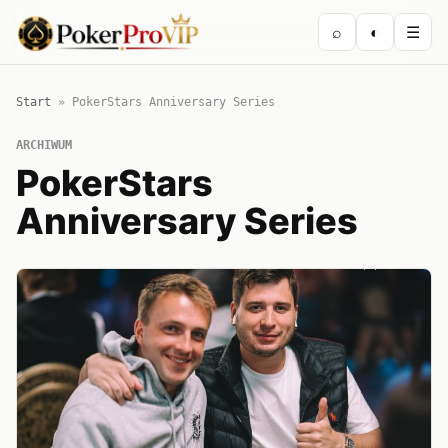
⌕
◐
☰
Start
»
PokerStars Anniversary Series
ARCHIWUM
PokerStars
Anniversary Series