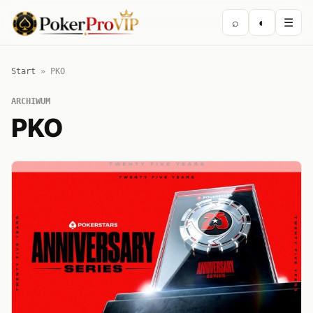
⌕
◐
☰
Start
»
PKO
ARCHIWUM
PKO