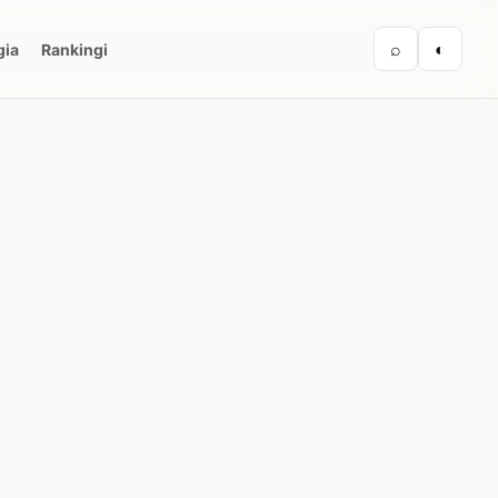
⌕
◐
gia
Rankingi