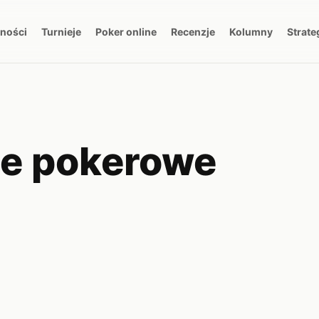
lności
Turnieje
Poker online
Recenzje
Kolumny
Strate
e pokerowe