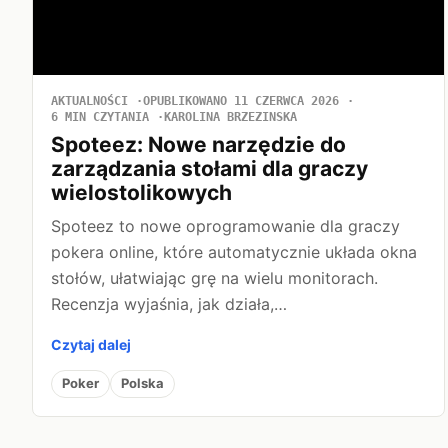
AKTUALNOŚCI
OPUBLIKOWANO 11 CZERWCA 2026
6 MIN CZYTANIA
KAROLINA BRZEZINSKA
Spoteez: Nowe narzędzie do
zarządzania stołami dla graczy
wielostolikowych
Spoteez to nowe oprogramowanie dla graczy
pokera online, które automatycznie układa okna
stołów, ułatwiając grę na wielu monitorach.
Recenzja wyjaśnia, jak działa,…
Czytaj dalej
Poker
Polska