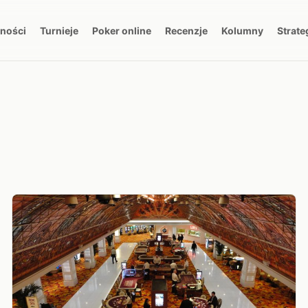
lności
Turnieje
Poker online
Recenzje
Kolumny
Strate